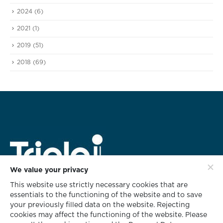
2024
(6)
2021
(1)
2019
(51)
2018
(69)
We value your privacy
This website use strictly necessary cookies that are
HEAD OFFICE ADDRESS
essentials to the functioning of the website and to save
rd
628 Triple i Building 3
Floor,
your previously filled data on the website. Rejecting
Soi KlabChom, Nonsee Road,
cookies may affect the functioning of the website. Please