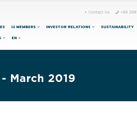
Contact Us
+66 268
CES
iii MEMBERS
INVESTOR RELATIONS
SUSTAINABILITY
S
EN
 - March 2019