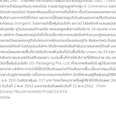
นมกราคม 2561 นายทิพย์ กล่าวต่อไปว่าแผนการดำเนินธุรกิจในปี 2562 - 2564 
ลยุทธ์การดำเนินธุรกิจประกอบด้วย การขยายฐานลูกค้ากลุ่ม E-Commerce ระหว
้าดังกล่าวของโลก โดยอาศัยจุดแข็งจากการที่บริษัทฯ เป็นตัวแทนของสายการ
่งสินค้าทางอากาศได้ทั่วโลก นอกจากนี้ยังขยายธุรกิจในส่วนของการเป็นตัวแท
ติบโตแบบ Inorganic โดยการเข้าซื้อหุ้นในบริษัท อราวน์ โลจิสติกส์ แมเนจเม้นท
้งในเอเชีย ยุโรปและอเมริกาเหนือ ครอบคลุมเส้นทางให้บริการ 24 ประเทศ มาก
ิษัทฯ มีแผนขยายธุรกิจที่เกี่ยวเนื่องกับการขนส่งสินค้าในระบบตู้คอนเทนเนอ
การขยายตัวของเศรษฐกิจในโครงการพัฒนาระเบียงเศรษฐกิจ พิเศษภาคตะวันอ
ะเคมีภัณฑ์ ในปัจจุบันบริษัทฯ ให้บริการคลังสินค้าอันตรายและเคมีภัณฑ์ บนพื
้องมีแผนขยายพื้นที่การให้บริการเพิ่มเติมทั้งในพื้นที่เดิม บางนา กม.39 และ
้าอันตรายและเคมีภัณฑ์โดยเฉพาะ จะเน้นพื้นที่การให้บริการที่มีศักยภาพ เช่น เ
ข้าซื้อหุ้นในบริษัท DG Packaging Pte. Ltd. ที่ประเทศสิงคโปร์ ผู้นำในการให
ากาศ บริษัทฯ คาดว่าปีนี้ยังได้รับส่วนแบ่งกำไรเพิ่มมากขึ้น เนื่องจากแนวโ
ฉพาะในภูมิภาคเอเชีย อนึ่งคณะกรรมการบริษัทฯ มีมติให้เสนอผู้ถือหุ้นอนุมัติให้
1 ธ.ค. 2561 ในอัตราหุ้นละ 0.17 บาท โดยกำหนดรายชื่อผู้มีสิทธิได้รับปันผล (
XD) ในวันที่ 2 พ.ค. 2562 และจ่ายเงินปันผลในวันที่ 22 พ.ค.2562
From
68/view/?fbclid=IwAR1D7FOd1-DCXT9-
Kbllw