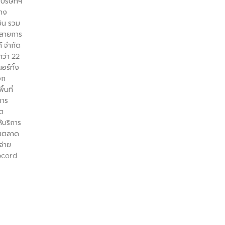
บริษัทฯ
่าง
บิน รวม
นสายการ
์ จำกัด
กว่า 22
ร์ทั้ง
อก
้นที่
การ
ขต
้บริการ
น้มตลาด
จ่าย
Record