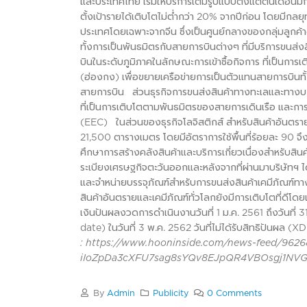
และประเทศไทย เริ่มให้บริการเต็มรูปแบบตั้งแต่ต้นเดือ
ตั้งเป้ารายได้เติบโตไม่ต่ำกว่า 20% จากปีก่อน โดยมีก
ประเทศโดยเฉพาะจากจีน ซึ่งเป็นศูนย์กลางของกลุ่มลูกค
ทั้งการเป็นพันธมิตรกับสายการบินต่างๆ ที่มีบริการขนส
บินในระดับภูมิภาคในลักษณะการเข้าซื้อกิจการ ที่เป็นการเ
(ฮ่องกง) เพื่อขยายเครือข่ายการเป็นตัวแทนสายการบินทั
สายการบิน ส่วนธุรกิจการขนส่งสินค้าทางทะเลและทางบก บร
ที่เป็นการเติบโตตามพันธมิตรของสายการเดินเรือ และ
(EEC) ในส่วนของธุรกิจโลจิสติกส์ สำหรับสินค้าอันตรายแล
21,500 ตารางเมตร โดยมีอัตราการใช้พื้นที่ร้อยละ 90 จึงต
ศึกษาการสร้างคลังสินค้าและบริการเกี่ยวเนื่องสำหรับสินค
ระเบียงเศรษฐกิจตะวันออกและหลังจากที่ผ่านมาบริษัทฯ ได้เ
และจำหน่ายบรรจุภัณฑ์สำหรับการขนส่งสินค้าเคมีภัณฑ์ทางอ
สินค้าอันตรายและเคมีภัณฑ์ทั่วโลกยังมีการเติบโตที่ดีโดยเ
เงินปันผลงวดการดำเนินงานวันที่ 1 ม.ค. 2561 ถึงวันที่ 3
date) ในวันที่ 3 พ.ค. 2562 วันที่ไม่ได้รับสิทธิปันผล (
: https://www.hooninside.com/news-feed/962
iIoZpDa3cXFU7sag8sYQv8EJpQR4VBOsgj1NVG
By
Admin
Publicity
0 Comments