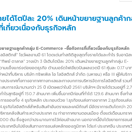
รายได้โตปีละ 20% เดินหน้าขยายฐานลูกค้ากล
กี่ยวเนื่องกับธุรกิจหลัก
ยายฐานลูกค้ากลุ่ม E-Commerce –ซื้อกิจการที่เกี่ยวเนื่องกับธุรกิจหลัก
ส
โลจิสติกส์” โชว์ผลงานปี 61 โดดเด่นทำสถิติสูงสุดทั้งรายได้และกำไร รับอานิสง
“ทิพย์ ดาลาล” วางเป้า 3 ปีเติบโตปีละ 20% เดินหน้าขยายฐานลูกค้ากลุ่ม E-
ิมความแข็งแกร่งต่อยอดธุรกิจ ด้านบอร์ดไฟเขียวปันผลงวดปี 61 หุ้นละ 0.17 บา
้าที่บริหาร บริษัท ทริพเพิล ไอ โลจิสติกส์ จำกัด (มหาชน) หรือ III ผู้ให้บริกา
ว่างประเทศทั้งทางอากาศทางทะเลและทางบกการบริหารจัดการโลจิสติกส์ รวมทั้
ระสบการณ์มานานกว่า 25 ปี เปิดเผยว่าในปี 2561 บริษัทฯ มีรายได้รวมอยู่ที่ 2,
ำไรสุทธิอยู่ที่ 150.7 ล้านบาท เพิ่มขึ้นจากปีก่อนที่ทำได้ 129.6 ล้านบาท ซึ่งทำส
ิการของทั้ง 4 ธุรกิจหลัก ประกอบด้วย 1.ธุรกิจขนส่งทางอากาศ 2.ธุรกิจขนส่งส
.ธุรกิจโลจิสติกส์สำหรับสินค้าอันตรายและเคมีภัณฑ์ มีอัตราการเติบโตกว่า 2
กิจบริหารคลังสินค้าระหว่างประเทศ ณ ท่าอากาศยานดอนเมือง ตั้งแต่เดือนมกรา
 90,000 ตัน ซึ่งสูงกว่าประมาณการไว้ค่อนข้างมาก นอกจากนี้ยังได้ขยายการขนส่
งประเทศจีนไปยังเส้นทางการขนส่งหลักของภูมิภาค ได้แก่ ประเทศจีน ประเทศเ