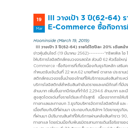
III วางเป้า 3 ปี(62-64) 
19
E-Commerce ซื้อกิจการที่เ
Mar
Hooninside (March 19, 2019)
III วางเป้า 3 ปี(62-64) รายได้โตปีละ 20% เดินหน้าข
ข่าวหุ้นอินไซด์ (19 มีนาคม 2562)---------“ทริพเพิล ไอ 
ให้บริการโลจิสติกส์ครบวงจรสดใส ส่วนปี 62 หัวเรือใหญ่ 
Commerce –ซื้อกิจการที่เกี่ยวเนื่องกับธุรกิจหลัก เสร
กำหนดรับเงินวันที่ 22 พ.ค.62 นายทิพย์ ดาลาล ประธานเจ้าหน
สติกส์ครบวงจรชั้นนำของไทยที่ให้บริการขนส่งสินค้าระห
บริการโลจิสติกส์สำหรับสินค้าอันตรายและเคมีภัณฑ์ ที่มีป
ล้านบาท เพิ่มขึ้นจากปีก่อนที่ทำได้ 2,294.6 ล้านบาท และมีก
สูงสุดโดดเด่นทั้งรายได้และกำไรสุทธิ เนื่องจากการให้บร
ทางทะเลและทางบก 3.ธุรกิจบริหารจัดการโลจิสติกส์ และ 4
เมื่อเทียบกับปีที่ผ่านมา ประกอบกับบริษัทฯ ได้ขยายธุร
ที่ผ่านมา มีปริมาณสินค้าที่ให้บริการผ่านคลังสินค้าราว
ทางทะเล โดยร่วมมือกับพันธมิตรสานการเดินเรือริเซาขอ