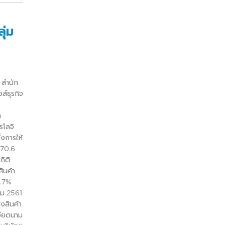
ุ่ม
ำนัก
ส์ธุรกิจ
ท
รโลจิ
งการให้
770.6
ถิติ
ินค้า
0.7%
คม 2561
งสินค้า
วียดนาม