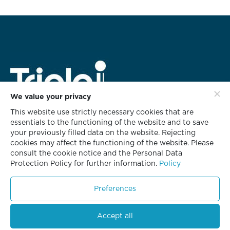
We value your privacy
This website use strictly necessary cookies that are
HEAD OFFICE ADDRESS
essentials to the functioning of the website and to save
rd
628 Triple i Building 3
Floor,
your previously filled data on the website. Rejecting
Soi KlabChom, Nonsee Road,
cookies may affect the functioning of the website. Please
Chongnonsee, Yannawa, Bangkok 10120
consult the cookie notice and the Personal Data
Protection Policy for further information.
Policy
T +66 2681 8700
F +66 2681 8701
Preferences
Accept all
© Copyright 2023. All Rights Reserved.