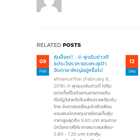
RELATED
POSTS
ติกส์ ( iii )
หุ้นฮ็อต!! : iii พุ่งรับข่าวดี
08
12
ะดับภูมิภาค
แต่ระวังราคาแรงทะลุเป้า
จับตาขาใหญ่อยู่หรือไป
Feb
Sep
znews.com
efinanceThai (February 8,
่มทุนซื้อหุ้น
2018) III พุ่งแรงรับข่าวดี ได้รับ
ายฐานลูกค้า
แต่งตั้งเป็นตัวแทนสายการเดิน
้ปีนี้เติบโต
เรือรัฐวิสาหกิจจีนเพียงรายเดียวใน
ริพเพิล ไอ โลจิ
ไทย จับตาสตอรี่หนุนโตอีกเพียบ
น หรือ iii ผู้
แถมพบนักลงทุนรายใหญ่เก็บหุ้น
ครบวงจรของ
ราคาสูงสุดถึง 9.80 บาท สวนทาง
หุ้น 50% บริษัท
นักวิเคราะห์ให้ราคาเหมาะสมเพียง
....
5.80 - 7.20 บาท ราคาหุ้น