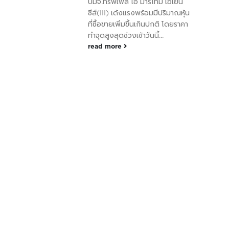
บมจ.ทริพเพิล ไอ มาริไทม์ เอเยน
ซีส์(III) เด้งแรงพร้อมมีปริมาณหุ้น
ที่ซื้อขายเพิ่มขึ้นเกินปกติ โดยราคา
ทำจุดสูงสุดช่วงเช้าวันนี้...
read more