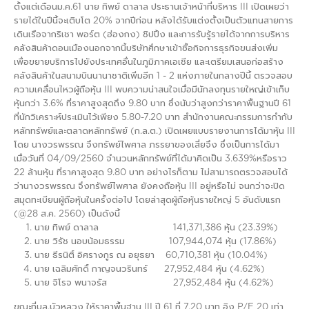
ตั้งแต่เดือนม.ค.61 นาย ทิพย์ ดาลาล ประธานเจ้าหน้าที่บริหาร III เปิดเผยว่า
รายได้ในปีนี้จะเติบโต 20% จากปีก่อน หลังได้รับแต่งตั้งเป็นตัวแทนสายการ
เดินเรือจากริเชา พอร์ต (ฮ่องกง) ชิปปิ้ง และการรับรู้รายได้จากการบริหาร
คลังสินค้าดอนเมืองนอกจากนี้บริษัทศึกษาเข้าซื้อกิจการธุรกิจขนส่งเพิ่ม
เพื่อขยายบริการไปยังประเทศอื่นในภูมิภาคเอเชีย และเตรียมเสนอก่อสร้าง
คลังสินค้าในสนามบินนานาชาติเพิ่มอีก 1 - 2 แห่งภายในกลางปีนี้ ตรวจสอบ
ความเคลื่อนไหวผู้ถือหุ้น III พบความน่าสนใจเมื่อมีนักลงทุนรายใหญ่เข้าเก็บ
หุ้นกว่า 3.6% ที่ราคาสูงสุดถึง 9.80 บาท ซึ่งนับว่าสูงกว่าราคาพื้นฐานปี 61
ที่นักวิเคราะห์ประเมินไว้เพียง 5.80-7.20 บาท สำนักงานคณะกรรมการกำกับ
หลักทรัพย์และตลาดหลักทรัพย์ (ก.ล.ต.) เปิดเผยแบบรายงานการได้มาหุ้น III
โดย นางวรพรรณ จึงทรัพย์ไพศาล ภรรยาของเสี่ยจึง ซึ่งเป็นการได้มา
เมื่อวันที่ 04/09/2560 จำนวนหลักทรัพย์ที่ได้มาคิดเป็น 3.639%หรือราว
22 ล้านหุ้น ที่ราคาสูงสุด 9.80 บาท อย่างไรก็ตาม ไม่สามารถตรวจสอบได้
ว่านางวรพรรณ จึงทรัพย์ไพศาล ยังคงถือหุ้น III อยู่หรือไม่ จนกว่าจะปิด
สมุดทะเบียนผู้ถือหุ้นในครั้งต่อไป โดยล่าสุดผู้ถือหุ้นรายใหญ่ 5 อันดับแรก
(@28 ส.ค. 2560) เป็นดังนี้
นาย ทิพย์ ดาลาล 141,371,386 หุ้น (23.39%)
นาย วิรัช นอบน้อมธรรม 107,944,074 หุ้น (17.86%)
นาย ธีรนิติ์ อิศรางกูร ณ อยุธยา 60,710,381 หุ้น (10.04%)
นาย เฉลิมศักดิ์ กาญจนวรินทร์ 27,952,484 หุ้น (4.62%)
นาย จิโรจ พนาจรัส 27,952,484 หุ้น (4.62%)
ขณะที่บล.บัวหลวง ให้ราคาพื้นฐาน III ปี 61 ที่ 7.20 บาท อิง P/E 20 เท่า