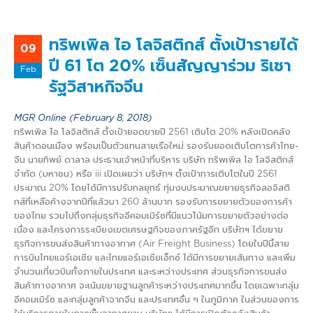
ทริพเพิล ไอ โลจิสติกส์ ตั้งเป้ารายได้
09
ปี 61 โต 20% เซ็นสัญญาร่วม ริเชา
Feb
รัฐวิสาหกิจจีน
MGR Online (February 8, 2018)
ทริพเพิล ไอ โลจิสติกส์ ตั้งเป้ายอดขายปี 2561 เติบโต 20% หลังเปิดคลัง
สินค้าดอนเมือง พร้อมเป็นตัวแทนสายเรือใหม่ รองรับยอดเติบโตการค้าไทย-
จีน นายทิพย์ ดาลาล ประธานเจ้าหน้าที่บริหาร บริษัท ทริพเพิล ไอ โลจิสติกส์
จำกัด (มหาชน) หรือ iii เปิดเผยว่า บริษัทฯ ตั้งเป้าการเติบโตในปี 2561
ประมาณ 20% โดยได้มีการปรับกลยุทธ์ ทุ่มงบประมาณขยายธุรกิจลอจิสติ
กส์ที่เหลือค้างจากปีที่แล้วมา 260 ล้านบาท รองรับการขยายตัวของการค้า
ของไทย รวมไปถึงกลุ่มธุรกิจอีคอมเมิร์ซที่มีแนวโน้มการขยายตัวอย่างต่อ
เนื่อง และโครงการระเบียงเขตเศรษฐกิจของภาครัฐอีก บริษัทฯ ได้ขยาย
ธุรกิจการขนส่งสินค้าทางอากาศ (Air Freight Business) โดยในปีนี้สาย
การบินไทยแอร์เอเชีย และไทยแอร์เอเชียเอ็กซ์ ได้มีการขยายเส้นทาง และเพิ่ม
จำนวนเที่ยวบินทั้งภายในประเทศ และระหว่างประเทศ ส่วนธุรกิจการขนส่ง
สินค้าทางอากาศ จะเน้นขยายฐานลูกค้าระหว่างประเทศมากขึ้น โดยเฉพาะกลุ่ม
อีคอมเมิร์ซ และกลุ่มลูกค้าจากจีน และประเทศอื่น ๆ ในภูมิภาค ในส่วนของการ