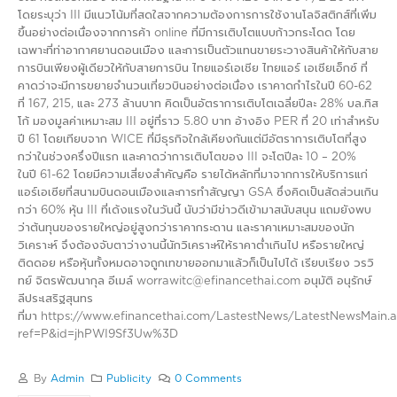
โดยระบุว่า III มีแนวโน้มที่สดใสจากความต้องการการใช้งานโลจิสติกส์ที่เพิ่ม
ขึ้นอย่างต่อเนื่องจากการค้า online ที่มีการเติบโตแบบก้าวกระโดด โดย
เฉพาะที่ท่าอากาศยานดอนเมือง และการเป็นตัวแทนขายระวางสินค้าให้กับสาย
การบินเพียงผู้เดียวให้กับสายการบิน ไทยแอร์เอเชีย ไทยแอร์ เอเชียเอ็กซ์ ที่
คาดว่าจะมีการขยายจำนวนเที่ยวบินอย่างต่อเนื่อง เราคาดกำไรในปี 60-62
ที่ 167, 215, และ 273 ล้านบาท คิดเป็นอัตราการเติบโตเฉลี่ยปีละ 28% บล.ทิส
โก้ มองมูลค่าเหมาะสม III อยู่ที่ราว 5.80 บาท อ้างอิง PER ที่ 20 เท่าสำหรับ
ปี 61 โดยเทียบจาก WICE ที่มีธุรกิจใกล้เคียงกันแต่มีอัตราการเติบโตที่สูง
กว่าในช่วงครึ่งปีแรก และคาดว่าการเติบโตของ III จะโตปีละ 10 – 20%
ในปี 61-62 โดยมีความเสี่ยงสำคัญคือ รายได้หลักที่มาจากการให้บริการแก่
แอร์เอเซียที่สนามบินดอนเมืองและการทำสัญญา GSA ซึ่งคิดเป็นสัดส่วนเกิน
กว่า 60% หุ้น III ที่เด้งแรงในวันนี้ นับว่ามีข่าวดีเข้ามาสนับสนุน แถมยังพบ
ว่าต้นทุนของรายใหญ่อยู่สูงกว่าราคากระดาน และราคาเหมาะสมของนัก
วิเคราะห์ จึงต้องจับตาว่างานนี้นักวิเคราะห์ให้ราคาต่ำเกินไป หรือรายใหญ่
ติดดอย หรือหุ้นทั้งหมดอาจถูกเทขายออกมาแล้วก็เป็นไปได้ เรียบเรียง วรวิ
ทย์ จิตรพัฒนากุล อีเมล์ worrawitc@efinancethai.com อนุมัติ อนุรักษ์
ลีประเสริฐสุนทร
ที่มา https://www.efinancethai.com/LastestNews/LatestNewsMain.
ref=P&id=jhPWI9Sf3Uw%3D
By
Admin
Publicity
0 Comments