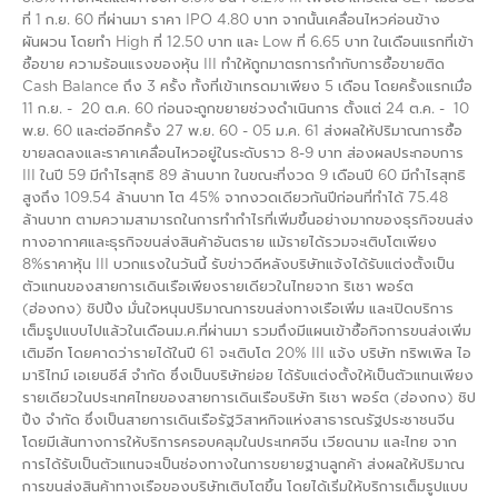
ที่ 1 ก.ย. 60 ที่ผ่านมา ราคา IPO 4.80 บาท จากนั้นเคลื่อนไหวค่อนข้าง
ผันผวน โดยทำ High ที่ 12.50 บาท และ Low ที่ 6.65 บาท ในเดือนแรกที่เข้า
ซื้อขาย ความร้อนแรงของหุ้น III ทำให้ถูกมาตรการกำกับการซื้อขายติด
Cash Balance ถึง 3 ครั้ง ทั้งที่เข้าเทรดมาเพียง 5 เดือน โดยครั้งแรกเมื่อ
11 ก.ย. - 20 ต.ค. 60 ก่อนจะถูกขยายช่วงดำเนินการ ตั้งแต่ 24 ต.ค. - 10
พ.ย. 60 และต่ออีกครั้ง 27 พ.ย. 60 - 05 ม.ค. 61 ส่งผลให้ปริมาณการซื้อ
ขายลดลงและราคาเคลื่อนไหวอยู่ในระดับราว 8-9 บาท ส่องผลประกอบการ
III ในปี 59 มีกำไรสุทธิ 89 ล้านบาท ในขณะที่งวด 9 เดือนปี 60 มีกำไรสุทธิ
สูงถึง 109.54 ล้านบาท โต 45% จากงวดเดียวกันปีก่อนที่ทำได้ 75.48
ล้านบาท ตามความสามารถในการทำกำไรที่เพิ่มขึ้นอย่างมากของธุรกิจขนส่ง
ทางอากาศและธุรกิจขนส่งสินค้าอันตราย แม้รายได้รวมจะเติบโตเพียง
8%ราคาหุ้น III บวกแรงในวันนี้ รับข่าวดีหลังบริษัทแจ้งได้รับแต่งตั้งเป็น
ตัวแทนของสายการเดินเรือเพียงรายเดียวในไทยจาก ริเชา พอร์ต
(ฮ่องกง) ชิปปิ้ง มั่นใจหนุนปริมาณการขนส่งทางเรือเพิ่ม และเปิดบริการ
เต็มรูปแบบไปแล้วในเดือนม.ค.ที่ผ่านมา รวมถึงมีแผนเข้าซื้อกิจการขนส่งเพิ่ม
เติมอีก โดยคาดว่ารายได้ในปี 61 จะเติบโต 20% III แจ้ง บริษัท ทริพเพิล ไอ
มาริไทม์ เอเยนซีส์ จำกัด ซึ่งเป็นบริษัทย่อย ได้รับแต่งตั้งให้เป็นตัวแทนเพียง
รายเดียวในประเทศไทยของสายการเดินเรือบริษัท ริเชา พอร์ต (ฮ่องกง) ชิป
ปิ้ง จำกัด ซึ่งเป็นสายการเดินเรือรัฐวิสาหกิจแห่งสาธารณรัฐประชาชนจีน
โดยมีเส้นทางการให้บริการครอบคลุมในประเทศจีน เวียดนาม และไทย จาก
การได้รับเป็นตัวแทนจะเป็นช่องทางในการขยายฐานลูกค้า ส่งผลให้ปริมาณ
การขนส่งสินค้าทางเรือของบริษัทเติบโตขึ้น โดยได้เริ่มให้บริการเต็มรูปแบบ