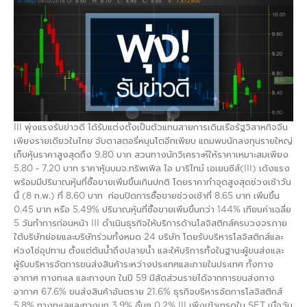
III พุ่งแรงรับข่าวดี ได้รับแต่งตั้งเป็นตัวแทนสายการเดินเรือรัฐวิสาหกิจจีน
เพียงรายเดียวในไทย จับตาสตอรี่หนุนโตอีกเพียบ แถมพบนักลงทุนรายใหญ่
เก็บหุ้นราคาสูงสุดถึง 9.80 บาท สวนทางนักวิเคราะห์ให้ราคาเหมาะสมเพียง
5.80 - 7.20 บาท ราคาหุ้นบมจ.ทริพเพิล ไอ มาริไทม์ เอเยนซีส์(III) เด้งแรง
พร้อมมีปริมาณหุ้นที่ซื้อขายเพิ่มขึ้นเกินปกติ โดยราคาทำจุดสูงสุดช่วงเช้าวัน
นี้ (8 ก.พ.) ที่ 8.60 บาท ก่อนปิดการซื้อขายช่วงเช้าที่ 8.65 บาท เพิ่มขึ้น
0.45 บาท หรือ 5.49% ปริมาณหุ้นที่ซื้อขายเพิ่มขึ้นกว่า 144% เทียบค่าเฉลี่ย
5 วันทำการก่อนหน้า III ดำเนินธุรกิจให้บริการด้านโลจิสติกส์ครบวงจรภาย
ใต้บริษัทย่อยและบริษัทร่วมทั้งหมด 24 บริษัท โดยรับบริหารโลจิสติกส์และ
ห่วงโซ่อุปทาน ตั้งแต่ต้นน้ำถึงปลายน้ำ และให้บริการทั้งในฐานะผู้ขนส่งและ
ผู้รับบริหารจัดการขนส่งสินค้าระหว่างประเทศและภายในประเทศ ทั้งทาง
อากาศ ทางทะเล และทางบก ในปี 59 มีสัดส่วนรายได้จากการขนส่งทาง
อากาศ 67.6% ขนส่งสินค้าอันตราย 21.6% ธุรกิจบริหารจัดการโลจิสติกส์
5.8% ทางทะเลและทางบก 3.9% อื่นๆ 0.2% III เพิ่งเข้าเทรดใน SET เมื่อวัน