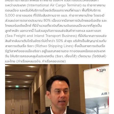
ให้บริการภายในภาคพื้นอากาศยาน บริษัทฯ ได้มีการเปิดตัวคลังสินค้า
ระหว่างประเทศ (International Air Cargo Terminal) ณ ท่าอากาศยาน
ดอนเมือง และเริ่มให้บริการตั้งแต่เดือนมกราคมที่ผ่านมา พื้นที่ให้บริการ
5,000 ตารางเมตร ที่ได้รับสัมปทานจาก บมจ. ท่าอากาศยานไทย โดยจะมี
ส่วนแบ่งการตลาดประมาณ 80% เนื่องจากมีสายการบินไทยแอร์เอเชีย และ
ไทยแอร์เอเชียเอ็กซ์ ที่มีจำนวนเที่ยวบินที่สนามบินดอนเมืองมากที่สุดเป็น
ลูกค้าหลัก นอกจากนี้ ในส่วนธุรกิจการขนส่งสินค้าทางทะเล และทางบก
(Sea Freight and Inland Transport Business) ที่มีปริมาณการขนส่ง
สินค้ากลับมาเติบโตในอัตราไม่ต่ำกว่า 50% ล่าสุด บริษัทเซ็นสัญญาร่วมกับ
สายการเดินเรือ ริเชา (Rizhao Shipping Lines) ซึ่งเป็นสายการเดินเรือ
รัฐวิสาหกิจของเมืองริเชา อยู่ในมณฑลซานตง ทางตอนเหนือของประเทศ
จีน ให้บริการครอบคลุมในประเทศจีน (ริเชา, เซี่ยงไฮ้) เวียดนาม (โฮจิมินห์)
และไทย (ท่าเรือแหลมฉบัง, ท่าเรือคลองเตย)