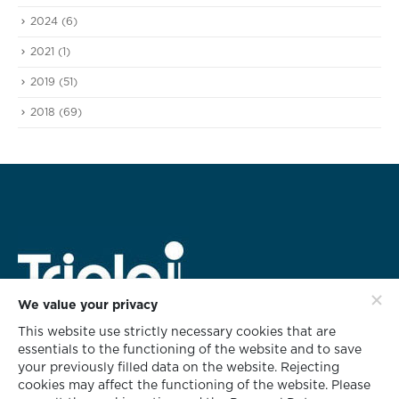
2024
(6)
2021
(1)
2019
(51)
2018
(69)
We value your privacy
This website use strictly necessary cookies that are
HEAD OFFICE ADDRESS
essentials to the functioning of the website and to save
rd
628 Triple i Building 3
Floor,
your previously filled data on the website. Rejecting
Soi KlabChom, Nonsee Road,
cookies may affect the functioning of the website. Please