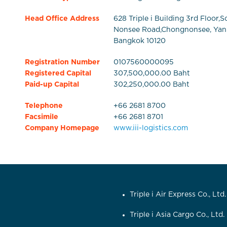
Head Office Address
628 Triple i Building 3rd Floor,
Nonsee Road,Chongnonsee, Yan
Bangkok 10120
Registration Number
0107560000095
Registered Capital
307,500,000.00 Baht
Paid-up Capital
302,250,000.00 Baht
Telephone
+66 2681 8700
Facsimile
+66 2681 8701
Company Homepage
www.iii-logistics.com
Triple i Air Express Co., Ltd
Triple i Asia Cargo Co., Ltd.