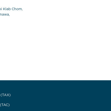
Soi Klab Chom,
nawa,
. (TAX)
 (TAC)