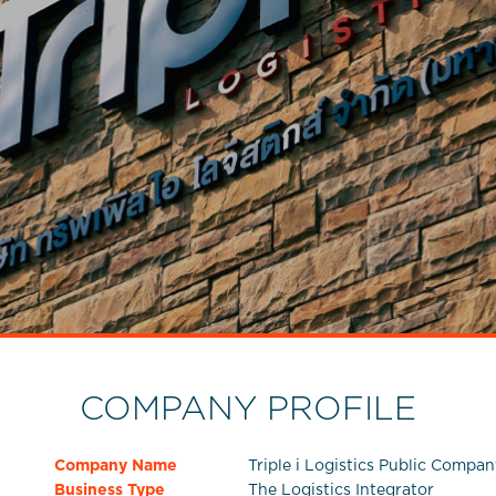
COMPANY PROFILE
Company Name
Triple i Logistics Public Compa
Business Type
The Logistics Integrator