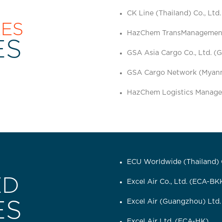
CK Line (Thailand) Co., Ltd
RES
HazChem TransManagement 
ES
GSA Asia Cargo Co., Ltd. 
GSA Cargo Network (Myanm
HazChem Logistics Manage
ECU Worldwide (Thailand) C
ED
Excel Air Co., Ltd. (ECA-BK
Excel Air (Guangzhou) Ltd
ES
Excel Air Ltd. (ECA-HK)