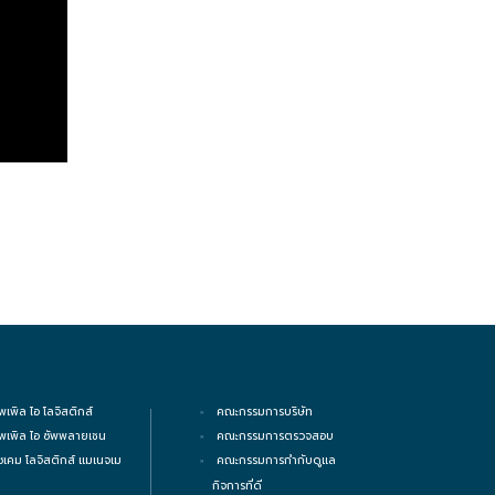
พเพิล ไอ โลจิสติกส์
คณะกรรมการบริษัท
ิพเพิล ไอ ซัพพลายเชน
คณะกรรมการตรวจสอบ
ซเคม โลจิสติกส์ แมเนจเม
คณะกรรมการกำกับดูแล
กิจการที่ดี