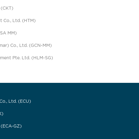
. (CKT)
Co., Ltd. (HTM)
(GSA MM)
ar) Co., Ltd. (GCN-MM)
ment Pte. Ltd. (HLM-SG)
o., Ltd. (ECU)
K)
. (ECA-GZ)