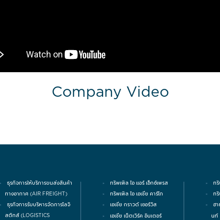
Company Video
ธุรกิจการให้บริการขนส่งสินค้า
ทริพเพิล ไอ แอร์ เอ็กซ์เพรส
ทริ
ทางอากาศ (AIR FREIGHT)
ทริพเพิล ไอ เอเชีย คาร์โก
ทร
ธุรกิจการรับบริหารจัดการโลจิ
เอเชีย กราวด์ เซอร์วิส
ฮา
สติกส์ (LOGISTICS
นท์
เอเชีย เน็ตเวิร์ค อินเตอร์