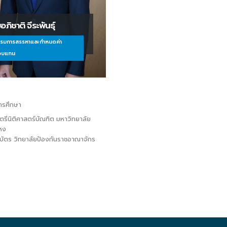
อภิชาติ จีระพันธุ์
รมการสรรหาและกำหนดค่า
อบแทน
การศึกษา
รีนิติศาสตร์บัณฑิต มหาวิทยาลัย
หง
ัตร วิทยาลัยป้องกันราชอาณาจักร