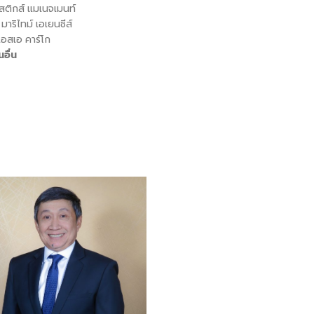
สติกส์ แมเนจเมนท์
าริไทม์ เอเยนซีส์
อสเอ คาร์โก
อื่น