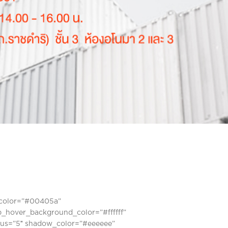
e_color=”#00405a”
b_hover_background_color=”#ffffff”
dius=”5″ shadow_color=”#eeeeee”