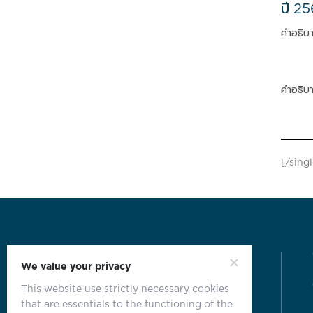
ปี 2
คำอธิบา
คำอธิบา
[/sing
We value your privacy
This website use strictly necessary cookies
that are essentials to the functioning of the