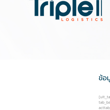
ข้อ
[ult_t
tab_ba
acttab