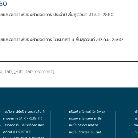
560
ยและวิเคราะห์ของฝ่ายจัดการ ประจำปี สิ้นสุดวันที่ 31 ธ.ค. 2560
ยและวิเคราะห์ของฝ่ายจัดการ ไตรมาสที่ 3 สิ้นสุดวันที่ 30 ก.ย. 2560
le_tab][/ult_tab_element]
ธุรกิจการให้บริการขนส่งสินค้า
ทริพเพิล ไอ แอร์ เอ็กซ์เพรส
ทริ
ทางอากาศ (AIR FREIGHT)
ทริพเพิล ไอ เอเชีย คาร์โก
ทร
ธุรกิจการรับบริหารจัดการโลจิ
เอเชีย กราวด์ เซอร์วิส
ฮา
สติกส์ (LOGISTICS
นท์
เอเชีย เน็ตเวิร์ค อินเตอร์