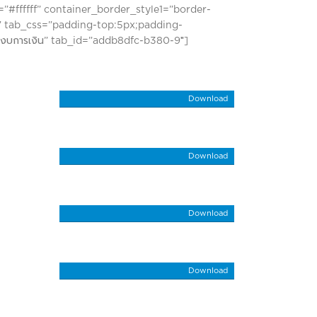
#ffffff” container_border_style1=”border-
e;” tab_css=”padding-top:5px;padding-
”งบการเงิน” tab_id=”addb8dfc-b380-9″]
Download
Download
Download
Download