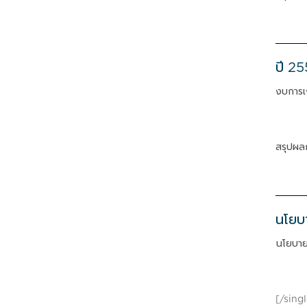
ปี 2
งบการเ
สรุปผล
นโยบ
นโยบาย
[/sing