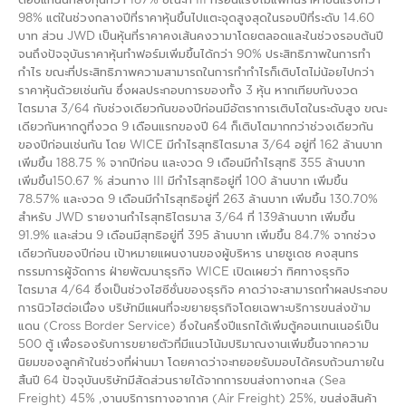
ตอบแทนนักลงทุนกว่า 187% ขณะที่ III ก็ร้อนแรงไม่แพ้กันราคาขึ้นแรงกว่า
98% แต่ในช่วงกลางปีที่ราคาหุ้นขึ้นไปแตะจุดสูงสุดในรอบปีที่ระดับ 14.60
บาท ส่วน JWD เป็นหุ้นที่ราคาคงเส้นคงวามาโดยตลอดและในช่วงรอบต้นปี
จนถึงปัจจุบันราคาหุ้นทำฟอร์มเพิ่มขึ้นได้กว่า 90% ประสิทธิภาพในการทำ
กำไร ขณะที่ประสิทธิภาพความสามารถในการทำกำไรก็เติบโตไม่น้อยไปกว่า
ราคาหุ้นด้วยเช่นกัน ซึ่งผลประกอบการของทั้ง 3 หุ้น หากเทียบกับงวด
ไตรมาส 3/64 กับช่วงเดียวกันของปีก่อนมีอัตราการเติบโตในระดับสูง ขณะ
เดียวกันหากดูที่งวด 9 เดือนแรกของปี 64 ก็เติบโตมากกว่าช่วงเดียวกัน
ของปีก่อนเช่นกัน โดย WICE มีกำไรสุทธิไตรมาส 3/64 อยู่ที่ 162 ล้านบาท
เพิ่มขึ้น 188.75 % จากปีก่อน และงวด 9 เดือนมีกำไรสุทธิ 355 ล้านบาท
เพิ่มขึ้น150.67 % ส่วนทาง III มีกำไรสุทธิอยู่ที่ 100 ล้านบาท เพิ่มขึ้น
78.57% และงวด 9 เดือนมีกำไรสุทธิอยู่ที่ 263 ล้านบาท เพิ่มขึ้น 130.70%
สำหรับ JWD รายงานกำไรสุทธิไตรมาส 3/64 ที่ 139ล้านบาท เพิ่มขึ้น
91.9% และส่วน 9 เดือนมีสุทธิอยู่ที่ 395 ล้านบาท เพิ่มขึ้น 84.7% จากช่วง
เดียวกันของปีก่อน เป้าหมายแผนงานของผู้บริหาร นายชูเดช คงสุนทร
กรรมการผู้จัดการ ฝ่ายพัฒนาธุรกิจ WICE เปิดเผยว่า ทิศทางธุรกิจ
ไตรมาส 4/64 ซึ่งเป็นช่วงไฮซีซั่นของธุรกิจ คาดว่าจะสามารถทำผลประกอบ
การนิวไฮต่อเนื่อง บริษัทมีแผนที่จะขยายธุรกิจโดยเฉพาะบริการขนส่งข้าม
แดน (Cross Border Service) ซึ่งในครึ่งปีแรกได้เพิ่มตู้คอนเทนเนอร์เป็น
500 ตู้ เพื่อรองรับการขยายตัวที่มีแนวโน้มปริมาณงานเพิ่มขึ้นจากความ
นิยมของลูกค้าในช่วงที่ผ่านมา โดยคาดว่าจะทยอยรับมอบได้ครบถ้วนภายใน
สิ้นปี 64 ปัจจุบันบริษัทมีสัดส่วนรายได้จากการขนส่งทางทะเล (Sea
Freight) 45% ,งานบริการทางอากาศ (Air Freight) 25%, ขนส่งสินค้า