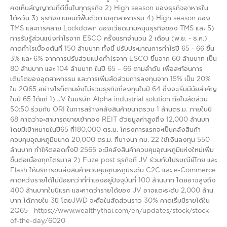
คงเห็นสัญญาณที่ดีขึ้นในทุกธุรกิจ 2) High season ของธุรกิจอาหารใน
ไต้หวัน 3) ธุรกิจยานยนต์ฟื้นตัวตามอุตสาหกรรม 4) High season ของ
TMS และการคลาย Lockdown ของเวียดนามหนุนธุรกิจของ TMS และ 5)
การรับรู้ส่วนแบ่งกำไรจาก ESCO ครั้งแรกจำนวน 2 เดือน (พ.ย. - ธ.ค.)
คาดกำไรเบื้องต้นที่ 150 ล้านบาท ทั้งนี้ ปรับประมาณการกำไรปี 65 - 66 ขึ้น
3% และ 6% จากการปรับส่วนแบ่งกำไรจาก ESCO ขึ้นจาก 60 ล้านบาท เป็น
80 ล้านบาท และ 104 ล้านบาท ในปี 65 – 66 ตามลำดับ เพื่อสะท้อนการ
เติบโตของอุตสาหกรรม และการเพิ่มสัดส่วนการลงทุนจาก 15% เป็น 20%
ใน 2Q65 อย่างไรก็ตามยังไม่รวมธุรกิจที่ลงทุนในปี 64 ซึ่งจะเริ่มมีนัยสำคัญ
ในปี 65 ได้แก่ 1) JV ในบริษัท Alpha industrial solution ถือในสัดส่วน
50:50 ร่วมกับ ORI ในการสร้างคลังสินค้าขนาดรวม 1 ล้านตร.ม. ภายในปี
68 คาดว่าจะสามารถขายเข้ากอง REIT ด้วยมูลค่าสูงถึง 12,000 ล้านบท
โดยมีเป้าหมายในปี65 ที่180,000 ตร.ม. โครงการแรกจะเป็นคลังสินค้า
ควบคุมอุณหภูมิขนาด 20,000 ตร.ม. ที่บางนา กม. 22 ใช้เงินลงทุน 550
ล้านบาท ทำให้ตลอดทั้งปี 2565 จะมีคลังสินค้าควบคุมอุณหภูมิแห่งใหม่เพิ่ม
ขึ้นต่อเนื่องทุกไตรมาส 2) Fuze post ธุรกิจที่ JV ร่วมกับไปรษณีย์ไทย และ
Flash ให้บริการขนส่งสินค้าควบคุมอุณหภูมิระดับ C2C และ e-Commerce
คาดหวังรายได้ไม่น้อยกว่าที่ทำเองอยู่ปัจจุบันที่ 100 ล้านบาท โดยอาจสูงถึง
400 ล้านบาทในปีแรก และคาดว่ารายได้ของ JV อาจแตะระดับ 2,000 ล้าน
บาท ได้ภายใน 3ปี โดยJWD จะถือในสัดส่วนราว 30% คาดเริ่มมีรายได้ใน
2Q65 https://www.wealthythai.com/en/updates/stock/stock-
of-the-day/6020