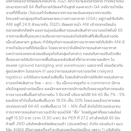
บริหารหลังจากที่ผลประกอบการ 3Q21 ดีกว่าเราและตลาดคาด ทำให้เราปรับ
ประมาณการปี 64 ขึ้นทั้งรายได้และกำไรสุทธิ และคาดว่า Q4 จะมีการดำเนิน
งานที่ดีขึ้นต่อ (ไม่รวมกำไรพิเศษจากการขายเงินลงทุนจากการปรับ
โครงสร้างกลุ่มธุรกิจตัวแทนขายระวางทางอากาศ (GSA) อยู่ภายใต้บริษัท
ANI อยู่ที่ 24.8 ล้านบาทใน 3Q21) มีแผนการนำ ANI เข้าจดทะเบียนใน
ตลาดหลักทรัพย์ฯ และการมุ่งเน้นเพิ่มการขนส่งสินค้าทางรางรถไฟในปี 65
จากการเพิ่มขึ้นของความต้องการการขนส่งโลจิสติกส์ที่เพิ่มขึ้นอย่างต่อ
เนื่องในหลายๆ รูปแบบ ทำให้ธุรกิจการขนส่งทางอากาศภายใต้บริษัท ANI มี
การดำเนินงานที่ดีต่อเนื่อง โดยเราคาดว่าในปีหน้าการขนส่งทางอากาศ
ระหว่างประเทศจะช่วยเสริมธุรกิจในกลุ่มดังกล่าว กอปรกับการปรับตัวเพิ่ม
ขึ้นของการให้บริการภาคพื้นดินและคลังสินค้าที่ท่าอากาศยานหลักๆ ใน
ประเทศ (ground handgling and warehouse) นอกจากนี้ เช่นเดียวกับ
คู่แข่งหลักๆ ในตลาดฯ III มองว่าการขนส่งทางรางรถไฟ (railyard
logistics) จะได้รับความสนใจเพิ่มขึ้น โดยบริษัทจะมีการให้บริการขนส่งทาง
รางรถไฟเส้นทาง ไทย – ลาว – จีน เนื่องจากธุรกิจ e-commerce มีการ
เติบโตสูงอย่างต่อเนื่อง และมีการคาดการณ์การเติบโตของธุรกิจการขนส่ง
ทางรางจะเพิ่มขึ้นเท่าตัวภายใน 3 ปีจากนี้ ปรับรายได้ปี 64-65 ขึ้น 7% - 5%
และอัตรากำไรขั้นต้นเพิ่มขึ้นจาก 18.5% เป็น 20% โดยรวมแล้วเราคาดผล
ประกอบการปี 64-65 จะเพิ่มขึ้นราว 14 – 16% ทั้งนี้ ยังไม่ได้รวมประมาณ
การจากการขนส่งทางรางเข้าไป แนะนำให้ “ซื้อ” โดยมีมูลค่าที่เหมาะสมใหม่
อยู่ที่ 15.50 บาท (จาก 13.30 บาท) อิง PER ที่ 27.2 เท่าสำหรับปี 65 ปิด
ท้ายที่ JWD บริษัทหลักทรัพย์หยวนต้า (ประเทศไทย) จำกัด ประเมินว่า แนว
โน้ม 4Q64 มีโอกาสสูงที่จะทำระดับสูงสุดใหม่ต่อเนื่อง เพราะ 1) บริษัทยัง