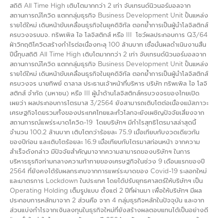
สถิติ All Time High เติบโตมากกว่า 2 เท่า จับเทรนด์นิวนอร์มอลจาก
สถานการณ์โควิด แตกกลุ่มธุรกิจ Business Development Unit ปั้นแหล่ง
รายได้ใหม่ เดินหน้าขับเคลื่อนธุรกิจในยุคดิจิทัล ตอกย้ำการเป็นผู้นำโลจิสติกส์
ครบวงจรบมจ. ทริพเพิล ไอ โลจิสติกส์ หรือ III โชว์ผลประกอบการ Q3/64
ฝ่าวิกฤติโควิดสร้างกำไรต่อเนื่องทะลุ 100 ล้านบาท เชื่อมั่นผลดำเนินงานสิ้น
ปีนี้ทุบสถิติ All Time High เติบโตมากกว่า 2 เท่า จับเทรนด์นิวนอร์มอลจาก
สถานการณ์โควิด แตกกลุ่มธุรกิจ Business Development Unit ปั้นแหล่ง
รายได้ใหม่ เดินหน้าขับเคลื่อนธุรกิจในยุคดิจิทัล ตอกย้ำการเป็นผู้นำโลจิสติกส์
ครบวงจร นายทิพย์ ดาลาล ประธานเจ้าหน้าที่บริหาร บริษัท ทริพเพิล ไอ โลจิ
สติกส์ จำกัด (มหาชน) หรือ III ผู้นำด้านโลจิสติกส์ครบวงจรของไทยเปิด
เผยว่า ผลประกอบการไตรมาส 3/2564 ยังสามารถเติบโตต่อเนื่องแม้สภาวะ
เศรษฐกิจโดยรวมทั้งของประเทศไทยและทั่วโลกจะยังเผชิญปัจจัยเสี่ยงจาก
สถานการณ์แพร่ระบาดโควิด-19 โดยบริษัทฯ มีกำไรสุทธิไตรมาสล่าสุดนี้
จำนวน 100.2 ล้านบาท เติบโตกว่าร้อยละ 75.9 เมื่อเทียบกับงวดเดียวกัน
ของปีก่อน และเติบโตร้อยละ 16.9 เมื่อเทียบกับไตรมาสก่อนหน้า จากความ
สำเร็จดังกล่าว มีปัจจัยสำคัญมาจากความสามารถของบริษัทฯ ในการ
บริหารธุรกิจท่ามกลางความท้าทายของเศรษฐกิจในช่วง 9 เดือนแรกของปี
2564 ที่ยังคงได้รับผลกระทบจากการแพร่ระบาดของ Covid-19 ระลอกใหม่
และมาตรการ Lockdown ในประเทศ โดยได้ปรับยุทธศาสตร์ให้บริษัทฯ เป็น
Operating Holding เต็มรูปแบบ ตั้งแต่ 2 ปีที่ผ่านมา เพื่อให้บริษัทฯ มีผล
ประกอบการหลักมาจาก 2 ส่วนคือ จาก 4 กลุ่มธุรกิจหลักในปัจจุบัน และจาก
ส่วนแบ่งกำไรจากเงินลงทุนในธุรกิจใหม่ที่ยังสร้างผลตอบแทนได้เป็นอย่างดี