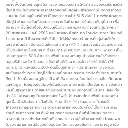
อย่างยั่งยืนด้วยกลยุทธ์ในการขยายขอบเขตการให้บริการต่อยอดบริการเดิม
ที่มีอยู่ รวมไปถึงพัฒนาธุรกิจโลจิสติกส์โมเดลใหม่ที่แตกต่างไปจากธุรกิจรูป
แบบเดิม ซึ่งปัจจุบันบริษัทฯ มีโครงการภายใต้ BU5 ดังนี้ 1. การพัฒนาสู่การ
เป็นผู้นำด้านการเป็นตัวแทนขายระวางสินค้าสายการบินในระดับภูมิภาค เพื่อ
ขยายจากพื้นที่เดิมซึ่งในปัจจุบันเป็นตัวแทนให้แก่สายการบินทั่วภูมิภาคกว่า
20 สายการบิน และปี 2565 จะเห็นการเติบโตอีกมาก โดยตั้งเป้าการเป็นเบอร์
1 ของตลาดนี้ ซึ่งจากการที่บริษัทฯ ได้ปรับโครงสร้างการถือหุ้นในบริษัท
เอเชีย เน็ตเวิร์ค อินเตอร์เนชั่นแนล จำกัด (ANI) แล้วเสร็จเมื่อเดือนกันยายน
2564 ต่อจากนี้ บริษัทฯ จะดำเนินการเพิ่มทุนจดทะเบียนใน ANI เพิ่มเติม เป็น
เงินลงทุนกว่า 300 ล้านบาท เพื่อเป็นแหล่งเงินทุนสำหรับการเข้าซื้อกิจการ
กลุ่มบริษัท เอเชีย จีเอสเอ (เอ็ม) เซินดิเรียน เบอร์ฮัด (ASIA GSA (M)
Sdn. Bhd. ในสัดส่วน 20% คิดเป็นมูลค่ากว่า 732 ล้านบาท โดยจะรวม
ศูนย์กลางสำนักงานใหญ่ไว้ที่ประเทศไทย และกระจายจัดตั้งสำนักงานสาขาใน
อีกกว่า 10 เมืองของภูมิภาคนี้ อาทิ จีน ฮ่องกง สิงคโปร์ มาเลเซีย เวียดนาม
และกัมพูชา โดยมุ่งเน้นเมืองที่เป็นฮับของสายการบิน เป็นเส้นทางการบินหลัก
และเป็นฐานการกระจายสินค้าในระดับนานาชาติ นอกจากนี้ บริษัทฯ มีแผนที่จะ
นำ ANI เข้าระดมทุนในตลาดหลักทรัพย์แห่งประเทศไทย เพื่อเป็นแหล่งเงิน
ทุนเพื่อเพิ่มสัดส่วนการถือหุ้นใน Asia GSA (M) ในอนาคต “การปรับ
โครงสร้างกลุ่มธุรกิจขายระวางสินค้าสายการบินในครั้งนี้ เป็นการประสาน
ร่วมกันระหว่างบริษัทฯ กับพันธมิตรต่างประเทศ ซึ่งทำให้ขยายขีดความ
สามารถในการแข่งขันการเป็นตัวแทนขายระวางสินค้าสายการบิน โดยเฉพาะ
ในช่วงสถานการณ์ปัจจุบันที่มีอุปสงค์ในการขนส่งสินค้าทางอากาศสูง เมื่อ