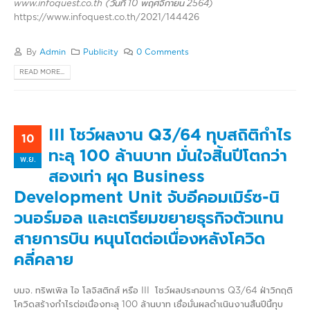
www.infoquest.co.th (วันที่ 10 พฤศจิกายน 2564)
https://www.infoquest.co.th/2021/144426
By
Admin
Publicity
0 Comments
READ MORE...
III โชว์ผลงาน Q3/64 ทุบสถิติกำไร
10
ทะลุ 100 ล้านบาท มั่นใจสิ้นปีโตกว่า
พ.ย.
สองเท่า ผุด Business
Development Unit จับอีคอมเมิร์ซ-นิ
วนอร์มอล และเตรียมขยายธุรกิจตัวแทน
สายการบิน หนุนโตต่อเนื่องหลังโควิด
คลี่คลาย
บมจ. ทริพเพิล ไอ โลจิสติกส์ หรือ III โชว์ผลประกอบการ Q3/64 ฝ่าวิกฤติ
โควิดสร้างกำไรต่อเนื่องทะลุ 100 ล้านบาท เชื่อมั่นผลดำเนินงานสิ้นปีนี้ทุบ