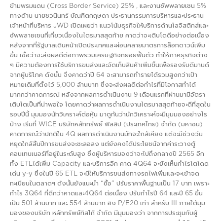
ข้ามพรมแดน (Cross Border Service) 25% , และงานซัพพลายเชน 5%
ทางด้าน นายชวนินทร์ บัณฑิตกฤษดา ประธานกรรมการบริหารและประธาน
เจ้าหน้าที่บริหาร JWD เปิดเผยว่า แนวโน้มธุรกิจให้บริการด้านโลจิสติกส์และ
ซัพพลายเชนที่เกี่ยวเนื่องในไตรมาสสุดท้าย คาดว่าจะเติบโตดีอย่างต่อเนื่อง
หลังจากที่รัฐบาลเดินหน้าเปิดประเทศและผ่อนคลายมาตรการล็อกดาวน์เพิ่ม
ขึ้น เชื่อว่าจะส่งผลดีต่อภาพรวมเศรษฐกิจทยอยฟื้นตัว ทำให้ภาคธุรกิจต่าง
ๆ มีความต้องการใช้บริการขนส่งและจัดเก็บสินค้าเพิ่มขึ้นเพื่อรองรับดีมานด์
จากผู้บริโภค ดังนั้น จึงคาดว่าปี 64 จะสามารถทำรายได้รวมสูงกว่าเป้า
หมายเดิมที่ตั้งไว้ 5,000 ล้านบาท ซึ่งจะส่งผลดีต่อกำไรที่มีโอกาสทำได้
มากกว่าคาดการณ์ หลังจากผลการดำเนินงาน 9 เดือนแรกที่ผ่านมามีอัตรา
เติบโตเป็นที่น่าพอใจ โดยคาดว่าผลการดำเนินงานไตรมาสสุดท้ายจะดีที่สุดใน
รอบปีนี้ มุมมองนักวิเคราะห์ต่อหุ้น มาดูกันว่านักวิเคราะห์จะมีมุมมองอย่างไร
บ้าง เริ่มที่ WICE บริษัทหลักทรัพย์ ฟิลลิป (ประเทศไทย) จำกัด (มหาชน)
คาดการณ์ว่าปกติใน 4Q ผลการดำเนินงานมักจะใกล้เคียง แต่จะมีช่วงวัน
หยุดใกล้สิ้นปีการขนส่งจะชะลอลง แต่ยังคงได้ประโยชน์จากค่าระวางตู้
คอนเทนเนอร์ที่อยู่ในระดับสูง ซึ่งผู้บริหารมองว่าจะไปถึงกลางปี 2565 อีก
ทั้ง ETLได้เพิ่ม Capacity และบริการอีก คาด 4Q64 จะยังเห็นกำไรโตโดด
เด่น y-y ซึ่งในปี 65 ETL จะมีให้บริการขนส่งทางรถไฟเพิ่มและจะเข้าจด
ทะเบียนในตลาดฯ ดังนั้นยังแนะนำ “ซื้อ” ปรับราคาพื้นฐานเป็น 17 บาท เพราะ
กำไร 3Q64 ที่ดีกว่าคาดและ4Q64 ต่อเนื่อง ปรับกำไรปี 64 และปี 65 ขึ้น
เป็น 501 ล้านบาท และ 554 ล้านบาท อิง P/E20 เท่า สำหรับ III ภายใต้มุม
มองของบริษัท หลักทรัพย์ทิสโก้ จำกัด มีมุมมองว่า จากการประชุมกับผู้