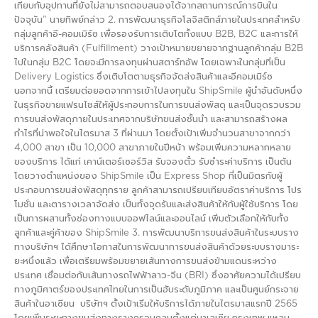
เทียบกับอุปทานที่ยังไม่สามารถตอบสนองได้จากสถานการณ์การบินใน
ปัจจุบัน” นายทิพย์กล่าว 2. การพัฒนาธุรกิจโลจิสติกส์ภายในประเทศสำหรับ
กลุ่มลูกค้าอี-คอมเมิร์ซ เพื่อรองรับการเติบโตทั้งแบบ B2B, B2C และการให้
บริการคลังสินค้า (Fulfillment) วางเป้าหมายขยายจากฐานลูกค้ากลุ่ม B2B
ไปในกลุ่ม B2C โดยจะมีการลงทุนผ่านสตาร์ทอัพ โดยเฉพาะในกลุ่มที่เป็น
Delivery Logistics ซึ่งเติบโตตามธุรกิจจัดส่งสินค้าและอีคอมเมิร์ซ
นอกจากนี้ เตรียมต่อยอดจากการเข้าไปลงทุนใน ShipSmile ผู้นำอันดับหนึ่ง
ในธุรกิจขายแฟรนไชส์ให้ผู้ประกอบการในการขนส่งพัสดุ และเป็นจุดรวบรวม
การขนส่งพัสดุภายในประเทศจากบริษัทขนส่งชั้นนำ และสามารถสร้างผล
กำไรที่น่าพอใจในไตรมาส 3 ที่ผ่านมา โดยตั้งเป้าเพิ่มจำนวนสาขาจากกว่า
4,000 สาขา เป็น 10,000 สาขาภายในปีหน้า พร้อมเพิ่มความหลากหลาย
ของบริการ ได้แก่ เคาน์เตอร์เซอร์วิส รับจองตั๋ว รับชำระค่าบริการ เป็นต้น
โดยวางตำแหน่งของ ShipSmile เป็น Express Shop ที่เป็นมิตรกับผู้
ประกอบการขนส่งพัสดุทุกราย ลูกค้าสามารถเปรียบเทียบอัตราค่าบริการ โปร
โมชั่น และตารางเวลาจัดส่ง เป็นทั้งจุดรับและส่งสินค้าให้กับผู้ใช้บริการ โดย
เป็นการผสานทั้งช่องทางแบบออฟไลน์และออนไลน์ เพิ่มตัวเลือกให้กับทั้ง
ลูกค้าและคู่ค้าของ ShipSmile 3. การพัฒนาบริการขนส่งสินค้าในระบบราง
ทางบริษัทฯ ได้ศึกษาโอกาสในการพัฒนาการขนส่งสินค้าด้วยระบบรางมาระ
ยะหนึ่งแล้ว เพื่อเตรียมพร้อมขยายเส้นทางการขนส่งข้ามแดนระหว่าง
ประเทศ เชื่อมต่อกับเส้นทางรถไฟฟ้าลาว-จีน (BRI) ซึ่งอาศัยความได้เปรียบ
ทางภูมิศาตร์ของประเทศไทยในการเป็นฮับระดับภูมิภาค และเป็นศูนย์กระจาย
สินค้าในอาเซียน บริษัทฯ ตั้งเป้าเริ่มให้บริการได้ภายในไตรมาสแรกปี 2565