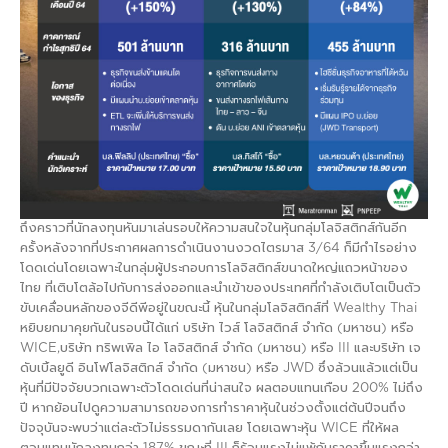
ถึงคราวที่นักลงทุนหันมาเล่นรอบให้ความสนใจในหุ้นกลุ่มโลจิสติกส์กันอีก
ครั้งหลังจากที่ประกาศผลการดำเนินงานงวดไตรมาส 3/64 ก็มีกำไรอย่าง
โดดเด่นโดยเฉพาะในกลุ่มผู้ประกอบการโลจิสติกส์ขนาดใหญ่แถวหน้าของ
ไทย ที่เติบโตล้อไปกับการส่งออกและนำเข้าของประเทศที่กำลังเติบโตเป็นตัว
ขับเคลื่อนหลักของจีดีพีอยู่ในขณะนี้ หุ้นในกลุ่มโลจิสติกส์ที่ Wealthy Thai
หยิบยกมาคุยกันในรอบนี้ได้แก่ บริษัท ไวส์ โลจิสติกส์ จำกัด (มหาชน) หรือ
WICE,บริษัท ทริพเพิล ไอ โลจิสติกส์ จำกัด (มหาชน) หรือ III และบริษัท เจ
ดับเบิ้ลยูดี อินโฟโลจิสติกส์ จำกัด (มหาชน) หรือ JWD ซึ่งล้วนแล้วแต่เป็น
หุ้นที่มีปัจจัยบวกเฉพาะตัวโดดเด่นที่น่าสนใจ ผลตอบแทนเกือบ 200% ไม่ถึง
ปี หากย้อนไปดูความสามารถของการทำราคาหุ้นในช่วงตั้งแต่ต้นปีจนถึง
ปัจจุบันจะพบว่าแต่ละตัวไม่ธรรมดากันเลย โดยเฉพาะหุ้น WICE ที่ให้ผล