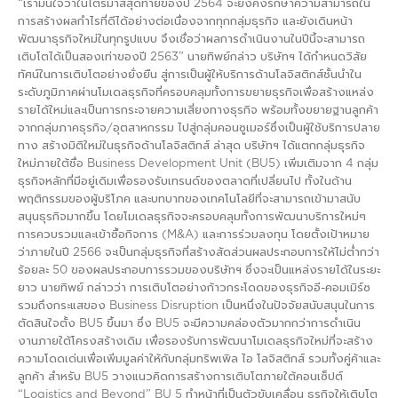
“เรามั่นใจว่าในไตรมาสสุดท้ายของปี 2564 จะยังคงรักษาความสามารถใน
การสร้างผลกำไรที่ดีได้อย่างต่อเนื่องจากทุกกลุ่มธุรกิจ และยังเดินหน้า
พัฒนาธุรกิจใหม่ในทุกรูปแบบ จึงเชื่อว่าผลการดำเนินงานในปีนี้จะสามารถ
เติบโตได้เป็นสองเท่าของปี 2563” นายทิพย์กล่าว บริษัทฯ ได้กำหนดวิสัย
ทัศน์ในการเติบโตอย่างยั่งยืน สู่การเป็นผู้ให้บริการด้านโลจิสติกส์ชั้นนำใน
ระดับภูมิภาคผ่านโมเดลธุรกิจที่ครอบคลุมทั้งการขยายธุรกิจเพื่อสร้างแหล่ง
รายได้ใหม่และเป็นการกระจายความเสี่ยงทางธุรกิจ พร้อมทั้งขยายฐานลูกค้า
จากกลุ่มภาคธุรกิจ/อุตสาหกรรม ไปสู่กลุ่มคอนซูเมอร์ซึ่งเป็นผู้ใช้บริการปลาย
ทาง สร้างมิติใหม่ในธุรกิจด้านโลจิสติกส์ ล่าสุด บริษัทฯ ได้แตกกลุ่มธุรกิจ
ใหม่ภายใต้ชื่อ Business Development Unit (BU5) เพิ่มเติมจาก 4 กลุ่ม
ธุรกิจหลักที่มีอยู่เดิมเพื่อรองรับเทรนด์ของตลาดที่เปลี่ยนไป ทั้งในด้าน
พฤติกรรมของผู้บริโภค และบทบาทของเทคโนโลยีที่จะสามารถเข้ามาสนับ
สนุนธุรกิจมากขึ้น โดยโมเดลธุรกิจจะครอบคลุมทั้งการพัฒนาบริการใหม่ๆ
การควบรวมและเข้าซื้อกิจการ (M&A) และการร่วมลงทุน โดยตั้งเป้าหมาย
ว่าภายในปี 2566 จะเป็นกลุ่มธุรกิจที่สร้างสัดส่วนผลประกอบการให้ไม่ต่ำกว่า
ร้อยละ 50 ของผลประกอบการรวมของบริษัทฯ ซึ่งจะเป็นแหล่งรายได้ในระยะ
ยาว นายทิพย์ กล่าวว่า การเติบโตอย่างก้าวกระโดดของธุรกิจอี-คอมเมิร์ซ
รวมถึงกระแสของ Business Disruption เป็นหนึ่งในปัจจัยสนับสนุนในการ
ตัดสินใจตั้ง BU5 ขึ้นมา ซึ่ง BU5 จะมีความคล่องตัวมากกว่าการดำเนิน
งานภายใต้โครงสร้างเดิม เพื่อรองรับการพัฒนาโมเดลธุรกิจใหม่ที่จะสร้าง
ความโดดเด่นเพื่อเพิ่มมูลค่าให้กับกลุ่มทริพเพิล ไอ โลจิสติกส์ รวมทั้งคู่ค้าและ
ลูกค้า สำหรับ BU5 วางแนวคิดการสร้างการเติบโตภายใต้คอนเซ็ปต์
“Logistics and Beyond” BU 5 ทำหน้าที่เป็นตัวขับเคลื่อน ธุรกิจให้เติบโต