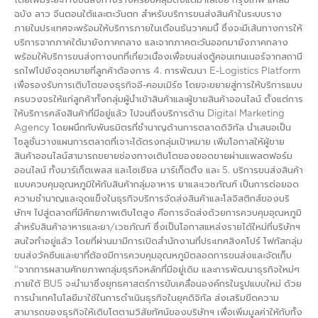
โดยเพิ่มระยะทางขนส่งทางรางครอบคลุมตั้งแต่มาเลเซีย กรุงเทพ แหลม
ฉบัง ลาว จีนตอนใต้และตะวันตก สำหรับบริการขนส่งสินค้าในระบบราง
ภายในประเทศจะพร้อมให้บริการภายในเดือนธันวาคมนี้ ซึ่งจะมีเส้นทางการให้
บริการจากภาคใต้มายังภาคกลาง และจากภาคตะวันออกมายังภาคกลาง
พร้อมให้บริการขนส่งทางบกที่เกี่ยวเนื่องเพื่อขนส่งตู้คอนเทนเนอร์จากสถานี
รถไฟไปยังจุดหมายที่ลูกค้าต้องการ 4. การพัฒนา E-Logistics Platform
เพื่อรองรับการเติบโตของธุรกิจอี-คอมเมิร์ซ โดยจะขยายสู่การให้บริการแบบ
ครบวงจรให้แก่ลูกค้าทั้งกลุ่มผู้นำเข้าสินค้าและผู้ขายสินค้าออนไลน์ ตั้งแต่การ
ให้บริการคลังสินค้าที่มีอยู่แล้ว ไปจนถึงบริการด้าน Digital Marketing
Agency โดยผนึกกับพันธมิตรที่ชำนาญด้านการตลาดดิจิทัล นำเสนอเป็น
โซลูชั่นวางแผนการตลาดที่เจาะได้ตรงกลุ่มเป้าหมาย เพิ่มโอกาสให้ผู้ขาย
สินค้าออนไลน์สามารถขยายช่องทางเติบโตของยอดขายผ่านแพลตฟอร์ม
ออนไลน์ ทั้งมาร์เก็ตเพลส และโซเชียล มาร์เก็ตติ้ง และ 5. บริการขนส่งสินค้า
แบบควบคุมอุณหภูมิให้กับสินค้ากลุ่มอาหาร ยาและเวชภัณฑ์ เป็นการต่อยอด
ความชำนาญและจุดแข็งในธุรกิจบริการจัดส่งสินค้าและโลจิสติกส์ของบริ
ษัทฯ ไปสู่ตลาดที่มีศักยภาพเติบโตสูง คือการจัดส่งด้วยการควบคุมอุณหภูมิ
สำหรับสินค้าอาหารและยา/เวชภัณฑ์ ซึ่งเป็นโอกาสแหล่งรายได้ใหม่ที่บริษัทฯ
สนใจทำอยู่แล้ว โดยที่ผ่านมามีการเปิดสำนักงานที่ประเทศสิงคโปร์ โฟกัสกลุ่ม
ขนส่งวัคซีนและยาที่ต้องมีการควบคุมอุณหภูมิตลอดการขนส่งและจัดเก็บ
“จากการผสานศักยภาพกลุ่มธุรกิจหลักที่มีอยู่เดิม และการพัฒนาธุรกิจใหม่ๆ
ภายใต้ BU5 จะนำมาซึ่งยุทธศาสตร์การขับเคลื่อนองค์กรในรูปแบบใหม่ ด้วย
การนำเทคโนโลยีมาใช้ในการดำเนินธุรกิจในยุคดิจิทัล ส่งเสริมขีดความ
สามารถของธุรกิจให้เติบโตตามวิสัยทัศน์ของบริษัทฯ เพื่อเพิ่มมูลค่าให้กับทั้ง