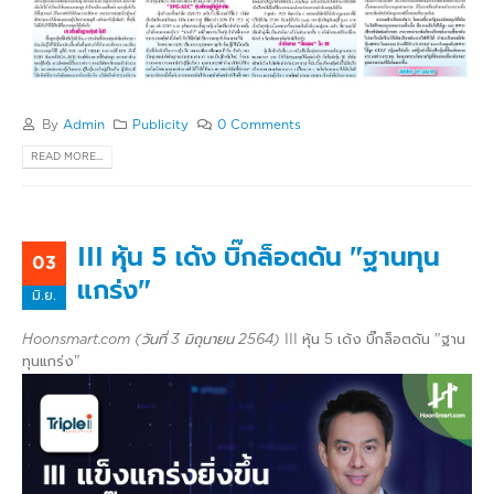
By
Admin
Publicity
0 Comments
READ MORE...
III หุ้น 5 เด้ง บิ๊กล็อตดัน "ฐานทุน
03
แกร่ง"
มิ.ย.
Hoonsmart.com (วันที่ 3 มิถุนายน 2564)
III หุ้น 5 เด้ง บิ๊กล็อตดัน "ฐาน
ทุนแกร่ง"