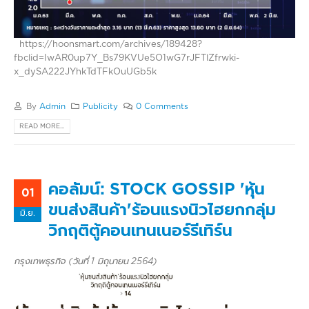
https://hoonsmart.com/archives/189428?
fbclid=IwAR0up7Y_Bs79KVUe5O1wG7rJFTlZfrwki-
x_dySA222JYhkTdTFkOuUGb5k
By
Admin
Publicity
0 Comments
READ MORE...
คอลัมน์: STOCK GOSSIP 'หุ้น
01
ขนส่งสินค้า'ร้อนแรงนิวไฮยกกลุ่ม
มิ.ย.
วิกฤติตู้คอนเทนเนอร์รีเทิร์น
กรุงเทพธุรกิจ (วันที่ 1 มิถุนายน 2564)