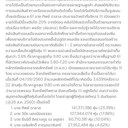
การได้รับเป็นตัวแทนจะเป็นช่องทางในการขยายฐานลูกค้า ส่งผลให้ปริมาณ
การขนส่งสินค้าทางเรือของบริษัทเติบโตขึ้น โดยได้เริ่มให้บริการเต็มรูปแบบ
ตั้งแต่เดือนม.ค.61 นาย ทิพย์ ดาลาล ประธานเจ้าหน้าที่บริหาร III เปิดเผยว่า
รายได้ในปีนี้จะเติบโต 20% จากปีก่อน หลังได้รับแต่งตั้งเป็นตัวแทนสายการ
เดินเรือจากริเชา พอร์ต (ฮ่องกง) ชิปปิ้ง และการรับรู้รายได้จากการบริหาร
คลังสินค้าดอนเมืองนอกจากนี้บริษัทศึกษาเข้าซื้อกิจการธุรกิจขนส่งเพิ่ม
เพื่อขยายบริการไปยังประเทศอื่นในภูมิภาคเอเชีย และเตรียมเสนอก่อสร้าง
คลังสินค้าในสนามบินนานาชาติเพิ่มอีก 1 - 2 แห่งภายในกลางปีนี้ ตรวจสอบ
ความเคลื่อนไหวผู้ถือหุ้น III พบความน่าสนใจเมื่อมีนักลงทุนรายใหญ่เข้าเก็บ
หุ้นกว่า 3.6% ที่ราคาสูงสุดถึง 9.80 บาท ซึ่งนับว่าสูงกว่าราคาพื้นฐานปี 61
ที่นักวิเคราะห์ประเมินไว้เพียง 5.80-7.20 บาท สำนักงานคณะกรรมการกำกับ
หลักทรัพย์และตลาดหลักทรัพย์ (ก.ล.ต.) เปิดเผยแบบรายงานการได้มาหุ้น III
โดย นางวรพรรณ จึงทรัพย์ไพศาล ภรรยาของเสี่ยจึง ซึ่งเป็นการได้มา
เมื่อวันที่ 04/09/2560 จำนวนหลักทรัพย์ที่ได้มาคิดเป็น 3.639%หรือราว
22 ล้านหุ้น ที่ราคาสูงสุด 9.80 บาท อย่างไรก็ตาม ไม่สามารถตรวจสอบได้
ว่านางวรพรรณ จึงทรัพย์ไพศาล ยังคงถือหุ้น III อยู่หรือไม่ จนกว่าจะปิด
สมุดทะเบียนผู้ถือหุ้นในครั้งต่อไป โดยล่าสุดผู้ถือหุ้นรายใหญ่ 5 อันดับแรก
(@28 ส.ค. 2560) เป็นดังนี้
นาย ทิพย์ ดาลาล 141,371,386 หุ้น (23.39%)
นาย วิรัช นอบน้อมธรรม 107,944,074 หุ้น (17.86%)
นาย ธีรนิติ์ อิศรางกูร ณ อยุธยา 60,710,381 หุ้น (10.04%)
นาย เฉลิมศักดิ์ กาญจนวรินทร์ 27,952,484 หุ้น (4.62%)