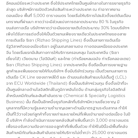
อีคอมเมิร์ซระหว่างประเทศ ซึ่งใช้ประเทศไทยเป็นศูนย์กลางในการขยายธุรกิจ
ล่าสุด บริษัทฯมีการเปิดตัวคลังสินค้าระหว่างประเทศ ณ ท่าอากาศยาน
ดอนเมือง พื้นที่ 5,000 ตารางเมตร โดยเริ่มให้บริการไปแล้วตั้งแต่ต้นเดือน
มกราคมที่ผ่านมา คาดว่าจะมีส่วนแบ่งการตลาดประมาณ 80 % ในธุรกิจ
ขนส่งทางเรือ บริษัทฯคาดว่าจะมียอดขายเติบโตประมาณ 30% โดบบริษัทฯ
เพิ่งได้รับการแต่งตั้งให้เป็นตัวแทนเพียงรายเดียวในประเทศไทยของสาย
การเดินเรือ ริเชา (Rizhao Shipping Lines) ซึ่งเป็นสายการเดินเรือ
รัฐวิสาหกิจของเมืองริเชา อยู่ในมณฑลซานตง ทางตอนเหนือของประเทศ
จีน โดยเริ่มแรกมีเส้นทางการให้บริการครอบคลุม ในประเทศจีน (ริเชา
เซี่ยงไฮ้) เวียดนาม (โฮจิมินห์) และไทย (ท่าเรือแหลมฉบัง ท่าเรือคลองเตย)
ริเชา (Rizhao Shipping Lines) จากประเทศจีน ซึ่งถือเป็นการขยายฐาน
ลูกค้าและเพิ่มยอดขายให้กับบริษัทฯ ซึ่งมีบริษัทร่วมทุน เป็นตัวแทนสายการ
เดินเรือ CK Line ของเกาหลีใต้ และ ด้านขนส่งสินค้าแบบไม่เต็มตู้ (LCL)
จาก ECU Worldwide (Thailand) ซึ่งเป็นบริษัทฯร่วมทุน ซึ่งตั้งเป้าที่จะ
เป็นศูนย์กลางด้านโลจิสติกส์ในภูมิภาคอินโดจีน ด้านกลุ่มธุรกิจโลจิสติกส์
สำหรับเคมีภัณฑ์และสินค้าอันตราย (Chemical & Specialty Logistics
Business) นั้น ถือเป็นอีกหนึ่งธุรกิจหลักที่บริษัทฯมีความเชี่ยวชาญ มี
บุคลากรที่มีความรู้และความชำนาญเฉพาะด้านมีมาตรฐานระดับสากล ทำให้
เป็นที่ไว้วางใจแก่ลูกค้าทั้งรายเก่าและรายใหม่ที่เพิ่มเข้ามาอย่างต่อเนื่อง ในปี
นี้ บริษัทฯ กำลังดำเนินการขยายคลังสินค้าเพิ่มขึ้นกว่า 3,000 ตารางเมตร
เพื่อรองรับความต้องการของลูกค้าที่เพิ่มขึ้นด้วย ทำให้ในปีนี้จะมีพื้นที่คลัง
สินค้าเคมีภัณฑ์และสินค้าอันตรายให้บริการไม่ต่ำกว่า 25,000 ตารางเมตร