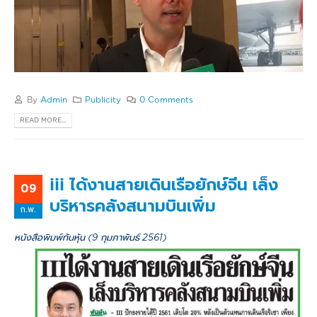
By
Admin
Publicity
0 Comments
READ MORE...
iii ได้งานสายเดินเรือยักษ์จีน เล็ง
09
บริหารคลังสนามบินเพิ่ม
ก.พ.
หนังสือพิมพ์ทันหุ้น (9 กุมภาพันธ์ 2561)