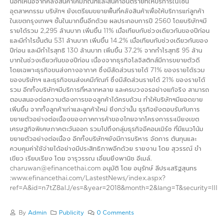
นอกเหนือจากคลังสินค้าเคมีภัณฑ์และสินค้าอันตรายที่ให้บริการในโซน
อุตสาหกรรม บริษัทฯ ยังเตรียมขยายพื้นที่คลังสินค้าเพื่อให้บริการแก่ลูกค้า
ในเขตกรุงเทพฯ ชั้นในมากขึ้นอีกด้วย ผลประกอบการปี 2560 โดยบริษัทฯมี
รายได้รวม 2,295 ล้านบาท เพิ่มขึ้น 11% เมื่อเทียบกับช่วงเดียวกันของปีก่อน
และมีกำไรขั้นต้น 531 ล้านบาท เพิ่มขึ้น 14.2% เมื่อเทียบกับช่วงเดียวกันของ
ปีก่อน และมีกำไรสุทธิ 130 ล้านบาท เพิ่มขึ้น 37.2% จากกำไรสุทธิ 95 ล้าน
บาทในช่วงเดียวกันของปีก่อน เนื่องจากธุรกิจโลจิสติกส์มีการขยายตัวดี
โดยเฉพาะธุรกิจขนส่งทางอากาศ ซึ่งมีสัดส่วนรายได้ 71% ของรายได้รวม
ของบริษัทฯ และธุรกิจขนส่งเคมีภัณฑ์ ซึ่งมีสัดส่วนรายได้ 21% ของรายได้
รวม อีกทั้งบริษัทฯมีบริการที่หลากหลาย และครบวงจรอย่างแท้จริง สามารถ
ตอบสนองต่อความต้องการของลูกค้าได้ครบถ้วน ทำให้บริษัทฯมียอดขาย
เพิ่มขึ้น จากทั้งลูกค้าเก่าและลูกค้าใหม่ ยิ่งกว่านั้น ธุรกิจยังตอบรับกับการ
ขยายตัวอย่างต่อเนื่องของภาคการค้าของไทยจากโครงการระเบียงเขต
เศรษฐกิจพิเศษภาคตะวันออก รวมไปถึงกลุ่มธุรกิจอีคอมเมิร์ซ ที่มีแนวโน้ม
ขยายตัวอย่างต่อเนื่อง อีกทั้งบริษัทฯยังมีการบริหาร จัดการ ต้นทุนและ
ควบคุมค่าใช้จ่ายได้อย่างมีประสิทธิภาพอีกด้วย รายงาน โดย สุวรรณ์ ขำ
เขียว เรียบเรียง โดย จารุวรรณ เอี่ยมยิ่งพานิช อีเมล์.
charuwan@efinancethai.com อนุมัติ โดย อนุรักษ์ ลีประเสริฐสุนทร
:www.efinancethai.com/LastestNews/index.aspx?
ref=A&id=n7tZ8aIJ/es=&year=2018&month=2&lang=T&security=III
By
Admin
Publicity
0 Comments