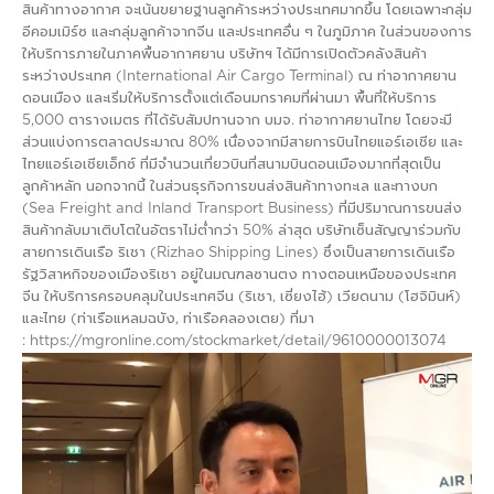
สินค้าทางอากาศ จะเน้นขยายฐานลูกค้าระหว่างประเทศมากขึ้น โดยเฉพาะกลุ่ม
อีคอมเมิร์ซ และกลุ่มลูกค้าจากจีน และประเทศอื่น ๆ ในภูมิภาค ในส่วนของการ
ให้บริการภายในภาคพื้นอากาศยาน บริษัทฯ ได้มีการเปิดตัวคลังสินค้า
ระหว่างประเทศ (International Air Cargo Terminal) ณ ท่าอากาศยาน
ดอนเมือง และเริ่มให้บริการตั้งแต่เดือนมกราคมที่ผ่านมา พื้นที่ให้บริการ
5,000 ตารางเมตร ที่ได้รับสัมปทานจาก บมจ. ท่าอากาศยานไทย โดยจะมี
ส่วนแบ่งการตลาดประมาณ 80% เนื่องจากมีสายการบินไทยแอร์เอเชีย และ
ไทยแอร์เอเชียเอ็กซ์ ที่มีจำนวนเที่ยวบินที่สนามบินดอนเมืองมากที่สุดเป็น
ลูกค้าหลัก นอกจากนี้ ในส่วนธุรกิจการขนส่งสินค้าทางทะเล และทางบก
(Sea Freight and Inland Transport Business) ที่มีปริมาณการขนส่ง
สินค้ากลับมาเติบโตในอัตราไม่ต่ำกว่า 50% ล่าสุด บริษัทเซ็นสัญญาร่วมกับ
สายการเดินเรือ ริเชา (Rizhao Shipping Lines) ซึ่งเป็นสายการเดินเรือ
รัฐวิสาหกิจของเมืองริเชา อยู่ในมณฑลซานตง ทางตอนเหนือของประเทศ
จีน ให้บริการครอบคลุมในประเทศจีน (ริเชา, เซี่ยงไฮ้) เวียดนาม (โฮจิมินห์)
และไทย (ท่าเรือแหลมฉบัง, ท่าเรือคลองเตย) ที่มา
: https://mgronline.com/stockmarket/detail/9610000013074