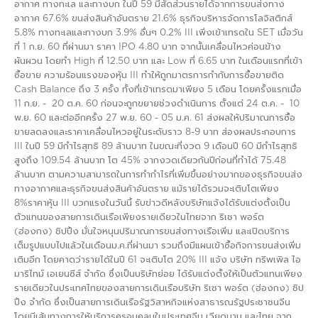
อากาศ ทางทะเล และทางบก ในปี 59 มีสัดส่วนรายได้จากการขนส่งทาง
อากาศ 67.6% ขนส่งสินค้าอันตราย 21.6% ธุรกิจบริหารจัดการโลจิสติกส์
5.8% ทางทะเลและทางบก 3.9% อื่นๆ 0.2% III เพิ่งเข้าเทรดใน SET เมื่อวัน
ที่ 1 ก.ย. 60 ที่ผ่านมา ราคา IPO 4.80 บาท จากนั้นเคลื่อนไหวค่อนข้าง
ผันผวน โดยทำ High ที่ 12.50 บาท และ Low ที่ 6.65 บาท ในเดือนแรกที่เข้า
ซื้อขาย ความร้อนแรงของหุ้น III ทำให้ถูกมาตรการกำกับการซื้อขายติด
Cash Balance ถึง 3 ครั้ง ทั้งที่เข้าเทรดมาเพียง 5 เดือน โดยครั้งแรกเมื่อ
11 ก.ย. - 20 ต.ค. 60 ก่อนจะถูกขยายช่วงดำเนินการ ตั้งแต่ 24 ต.ค. - 10
พ.ย. 60 และต่ออีกครั้ง 27 พ.ย. 60 - 05 ม.ค. 61 ส่งผลให้ปริมาณการซื้อ
ขายลดลงและราคาเคลื่อนไหวอยู่ในระดับราว 8-9 บาท ส่องผลประกอบการ
III ในปี 59 มีกำไรสุทธิ 89 ล้านบาท ในขณะที่งวด 9 เดือนปี 60 มีกำไรสุทธิ
สูงถึง 109.54 ล้านบาท โต 45% จากงวดเดียวกันปีก่อนที่ทำได้ 75.48
ล้านบาท ตามความสามารถในการทำกำไรที่เพิ่มขึ้นอย่างมากของธุรกิจขนส่ง
ทางอากาศและธุรกิจขนส่งสินค้าอันตราย แม้รายได้รวมจะเติบโตเพียง
8%ราคาหุ้น III บวกแรงในวันนี้ รับข่าวดีหลังบริษัทแจ้งได้รับแต่งตั้งเป็น
ตัวแทนของสายการเดินเรือเพียงรายเดียวในไทยจาก ริเชา พอร์ต
(ฮ่องกง) ชิปปิ้ง มั่นใจหนุนปริมาณการขนส่งทางเรือเพิ่ม และเปิดบริการ
เต็มรูปแบบไปแล้วในเดือนม.ค.ที่ผ่านมา รวมถึงมีแผนเข้าซื้อกิจการขนส่งเพิ่ม
เติมอีก โดยคาดว่ารายได้ในปี 61 จะเติบโต 20% III แจ้ง บริษัท ทริพเพิล ไอ
มาริไทม์ เอเยนซีส์ จำกัด ซึ่งเป็นบริษัทย่อย ได้รับแต่งตั้งให้เป็นตัวแทนเพียง
รายเดียวในประเทศไทยของสายการเดินเรือบริษัท ริเชา พอร์ต (ฮ่องกง) ชิป
ปิ้ง จำกัด ซึ่งเป็นสายการเดินเรือรัฐวิสาหกิจแห่งสาธารณรัฐประชาชนจีน
โดยมีเส้นทางการให้บริการครอบคลุมในประเทศจีน เวียดนาม และไทย จาก