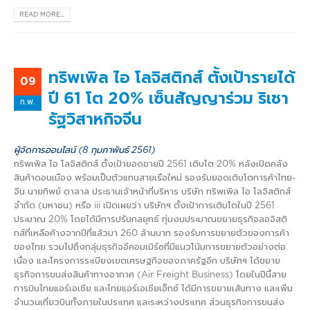
READ MORE...
ทริพเพิล ไอ โลจิสติกส์ ตั้งเป้ารายได้
09
ปี 61 โต 20% เซ็นสัญญาร่วม ริเชา
ก.พ.
รัฐวิสาหกิจจีน
ผู้จัดการออนไลน์ (8 กุมภาพันธ์ 2561)
ทริพเพิล ไอ โลจิสติกส์ ตั้งเป้ายอดขายปี 2561 เติบโต 20% หลังเปิดคลัง
สินค้าดอนเมือง พร้อมเป็นตัวแทนสายเรือใหม่ รองรับยอดเติบโตการค้าไทย-
จีน นายทิพย์ ดาลาล ประธานเจ้าหน้าที่บริหาร บริษัท ทริพเพิล ไอ โลจิสติกส์
จำกัด (มหาชน) หรือ iii เปิดเผยว่า บริษัทฯ ตั้งเป้าการเติบโตในปี 2561
ประมาณ 20% โดยได้มีการปรับกลยุทธ์ ทุ่มงบประมาณขยายธุรกิจลอจิสติ
กส์ที่เหลือค้างจากปีที่แล้วมา 260 ล้านบาท รองรับการขยายตัวของการค้า
ของไทย รวมไปถึงกลุ่มธุรกิจอีคอมเมิร์ซที่มีแนวโน้มการขยายตัวอย่างต่อ
เนื่อง และโครงการระเบียงเขตเศรษฐกิจของภาครัฐอีก บริษัทฯ ได้ขยาย
ธุรกิจการขนส่งสินค้าทางอากาศ (Air Freight Business) โดยในปีนี้สาย
การบินไทยแอร์เอเชีย และไทยแอร์เอเชียเอ็กซ์ ได้มีการขยายเส้นทาง และเพิ่ม
จำนวนเที่ยวบินทั้งภายในประเทศ และระหว่างประเทศ ส่วนธุรกิจการขนส่ง