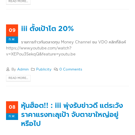
READ MORE...
iii ตั้งเป้าโต 20%
09
ก.พ.
รายการก้าวทันตลาดทุน Money Channel ชม VDO คลิกที่ลิงค์
https://www.youtube.com/watch?
v=XEPou3SekqQ&feature=youtu.be
By
Admin
Publicity
0 Comments
READ MORE...
หุ้นฮ็อต!! : iii พุ่งรับข่าวดี แต่ระวัง
08
ราคาแรงทะลุเป้า จับตาขาใหญ่อยู่
ก.พ.
หรือไป