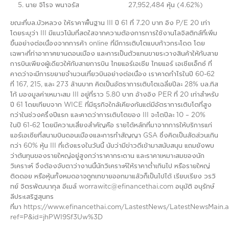
นาย จิโรจ พนาจรัส 27,952,484 หุ้น (4.62%)
ขณะที่บล.บัวหลวง ให้ราคาพื้นฐาน III ปี 61 ที่ 7.20 บาท อิง P/E 20 เท่า
โดยระบุว่า III มีแนวโน้มที่สดใสจากความต้องการการใช้งานโลจิสติกส์ที่เพิ่ม
ขึ้นอย่างต่อเนื่องจากการค้า online ที่มีการเติบโตแบบก้าวกระโดด โดย
เฉพาะที่ท่าอากาศยานดอนเมือง และการเป็นตัวแทนขายระวางสินค้าให้กับสาย
การบินเพียงผู้เดียวให้กับสายการบิน ไทยแอร์เอเชีย ไทยแอร์ เอเชียเอ็กซ์ ที่
คาดว่าจะมีการขยายจำนวนเที่ยวบินอย่างต่อเนื่อง เราคาดกำไรในปี 60-62
ที่ 167, 215, และ 273 ล้านบาท คิดเป็นอัตราการเติบโตเฉลี่ยปีละ 28% บล.ทิส
โก้ มองมูลค่าเหมาะสม III อยู่ที่ราว 5.80 บาท อ้างอิง PER ที่ 20 เท่าสำหรับ
ปี 61 โดยเทียบจาก WICE ที่มีธุรกิจใกล้เคียงกันแต่มีอัตราการเติบโตที่สูง
กว่าในช่วงครึ่งปีแรก และคาดว่าการเติบโตของ III จะโตปีละ 10 – 20%
ในปี 61-62 โดยมีความเสี่ยงสำคัญคือ รายได้หลักที่มาจากการให้บริการแก่
แอร์เอเซียที่สนามบินดอนเมืองและการทำสัญญา GSA ซึ่งคิดเป็นสัดส่วนเกิน
กว่า 60% หุ้น III ที่เด้งแรงในวันนี้ นับว่ามีข่าวดีเข้ามาสนับสนุน แถมยังพบ
ว่าต้นทุนของรายใหญ่อยู่สูงกว่าราคากระดาน และราคาเหมาะสมของนัก
วิเคราะห์ จึงต้องจับตาว่างานนี้นักวิเคราะห์ให้ราคาต่ำเกินไป หรือรายใหญ่
ติดดอย หรือหุ้นทั้งหมดอาจถูกเทขายออกมาแล้วก็เป็นไปได้ เรียบเรียง วรวิ
ทย์ จิตรพัฒนากุล อีเมล์ worrawitc@efinancethai.com อนุมัติ อนุรักษ์
ลีประเสริฐสุนทร
ที่มา https://www.efinancethai.com/LastestNews/LatestNewsMain.
ref=P&id=jhPWI9Sf3Uw%3D