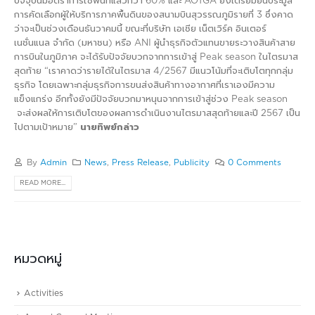
ปัจจุบันมีอัตราการใช้พื้นที่แล้วกว่า 60% และ AOTGA ยังเตรียมยื่นประมูล
การคัดเลือกผู้ให้บริการภาคพื้นดินของสนามบินสุวรรณภูมิรายที่ 3 ซึ่งคาด
ว่าจะเป็นช่วงเดือนธันวาคมนี้ ขณะที่บริษัท เอเชีย เน็ตเวิร์ค อินเตอร์
เนชั่นแนล จำกัด (มหาชน) หรือ ANI ผู้นำธุรกิจตัวแทนขายระวางสินค้าสาย
การบินในภูมิภาค จะได้รับปัจจัยบวกจากการเข้าสู่ Peak season ในไตรมาส
สุดท้าย “เราคาดว่ารายได้ในไตรมาส 4/2567 มีแนวโน้มที่จะเติบโตทุกกลุ่ม
ธุรกิจ โดยเฉพาะกลุ่มธุรกิจการขนส่งสินค้าทางอากาศที่เราเองมีความ
แข็งแกร่ง อีกทั้งยังมีปัจจัยบวกมาหนุนจากการเข้าสู่ช่วง Peak season
จะส่งผลให้การเติบโตของผลการดำเนินงานไตรมาสสุดท้ายและปี 2567 เป็น
ไปตามเป้าหมาย”
นายทิพย์กล่าว
By
Admin
News
,
Press Release
,
Publicity
0 Comments
READ MORE...
หมวดหมู่
Activities