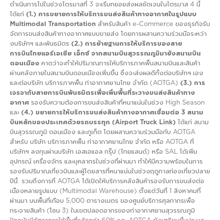
ดำเนินการไปในช่วงไตรมาสที่ 3 จะเริ่มทยอยส่งผลชัดเจนในไตรมาส 4 นี้
ได้แก่
(
1.) การขยายการให้บริการขนส่งสินค้าทางอากาศในรูปแบบ
Multimodal Transportation
สำหรับสินค้า e-Commerce ของธุรกิจรับ
จัดการขนส่งสินค้าทางอากาศแบบขายส่ง โดยการผสานความร่วมมือระหว่า
งบริษัทฯ และพันธมิตร
(2.)
การย้ายฐานการให้บริการของสาย
การบินไทยแอร์เอเชีย เอ็กซ์
จากสนามบินสุวรรณภูมิมายังสนามบิน
ดอนเมือง
คาดว่าจะทำให้ปริมาณการให้บริการภาคพื้นสนามบินและสินค้า
ผ่านคลังภายในสนามบินดอนเมืองเพิ่มขึ้น ซึ่งจะส่งผลดีทั้งต่อบริษัทฯ เอง
และต่อบริษัท บริการภาคพื้น ท่าอากาศยานไทย จำกัด (AOTGA)
(
3.)
การ
เจรจากับสายการบินพันธมิตรเพื่อเพิ่มพื้นที่ระวางขนส่งสินค้าทาง
อากาศ
รองรับความต้องการขนส่งสินค้าที่หนาแน่นในช่วง High Season
และ
(4.)
ขยายการให้บริการขนส่งสินค้าทางอากาศเชื่อมต่อ
3 สนาม
บินหลักของประเทศด้วยรถบรรทุก (Airport Truck Link)
ได้แก่ สนาม
บินสุวรรณภูมิ ดอนเมือง และภูเก็ต โดยผสานความร่วมมือกับ AOTGA
สำหรับ บริษัท บริการภาคพื้น ท่าอากาศยานไทย จำกัด หรือ AOTGA ที่
บริษัทฯ ลงทุนผ่านบริษัท เอสเอแอล กรุ๊ป (ไทยแลนด์) หรือ SAL ได้เพิ่ม
อุปกรณ์ เครื่องจักร และบุคลากรในช่วงที่ผ่านมา ทำให้มีความพร้อมในการ
รองรับปริมาณเที่ยวบินและผู้โดยสารที่หนาแน่นในช่วงฤดูกาลท่องเที่ยวปลาย
ปีนี้ รวมถึงการที่ AOTGA ได้เปิดให้บริการคลังสินค้ารองรับการขนส่งต่อ
เนื่องหลายรูปแบบ (Multimodal Warehouse) ตั้งแต่วันที่ 1 สิงหาคมที่
ผ่านมา บนพื้นที่เกือบ 5,000 ตารางเมตร ของศูนย์บริการศุลกากรเพื่อ
กระจายสินค้า (โซน 3) ในเขตปลอดอากรของท่าอากาศยานสุวรรณภูมิ