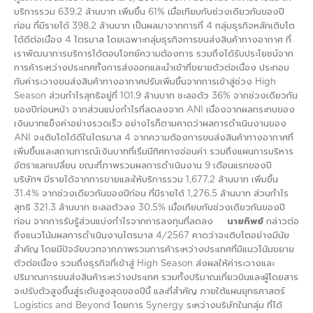
บริการรวม 639.2 ล้านบาท เพิ่มขึ้น 61% เมื่อเทียบกับช่วงเดียวกันของปี
ก่อน ที่มีรายได้ 398.2 ล้านบาท เป็นผลมาจากการที่ 4 กลุ่มธุรกิจหลักเติบโต
ได้ดีต่อเนื่อง 4 ไตรมาส โดยเฉพาะกลุ่มธุรกิจการขนส่งสินค้าทางอากาศ ที่
เราพัฒนาการบริการได้ตอบโจทย์ความต้องการ รวมถึงได้รับประโยชน์จาก
การค้าระหว่างประเทศทั้งการส่งออกและนำเข้าที่ขยายตัวต่อเนื่อง ประกอบ
กับค่าระวางขนส่งสินค้าทางอากาศปรับเพิ่มขึ้นจากการเข้าสู่ช่วง High
Season ส่วนกำไรสุทธิอยู่ที่ 101.9 ล้านบาท ชะลอตัว 36% จากช่วงเดียวกัน
ของปีก่อนหน้า จากส่วนแบ่งกำไรที่ลดลงจาก ANI เนื่องจากผลกระทบของ
เงินบาทแข็งค่าอย่างรวดเร็ว อย่างไรก็ตามคาดว่าผลการดำเนินงานของ
ANI จะเติบโตได้ดีในไตรมาส 4 จากความต้องการขนส่งสินค้าทางอากาศที่
เพิ่มขึ้นและสถานการณ์เงินบาทที่เริ่มมีทิศทางอ่อนค่า รวมถึงแผนการบริหาร
อัตราแลกเปลี่ยน ขณะที่ภาพรวมผลการดำเนินงาน 9 เดือนแรกของปี
บริษัทฯ มีรายได้จากการขายและให้บริการรวม 1,677.2 ล้านบาท เพิ่มขึ้น
31.4% จากช่วงเดียวกันของปีก่อน ที่มีรายได้ 1,276.5 ล้านบาท ส่วนกำไร
สุทธิ 321.3 ล้านบาท ชะลอตัวลง 30.5% เมื่อเทียบกับช่วงเดียวกันของปี
ก่อน จากการรับรู้ส่วนแบ่งกำไรจากการลงทุนที่ลดลง
นายทิพย์
กล่าวต่อ
ถึงแนวโน้มผลการดำเนินงานไตรมาส 4/2567 คาดว่าจะเติบโตอย่างมีนัย
สำคัญ โดยมีปัจจัยบวกจากภาพรวมการค้าระหว่างประเทศที่มีแนวโน้มขยาย
ตัวต่อเนื่อง รวมถึงธุรกิจที่เข้าสู่ High Season ส่งผลให้ค่าระวางและ
ปริมาณการขนส่งสินค้าระหว่างประเทศ รวมทั้งปริมาณเที่ยวบินและผู้โดยสาร
จะปรับตัวสูงขึ้นสู่ระดับสูงสุดของปีนี้ และที่สำคัญ ภายใต้แผนยุทธศาสตร์
Logistics and Beyond โดยการ Synergy ระหว่างบริษัทในกลุ่ม ที่ได้