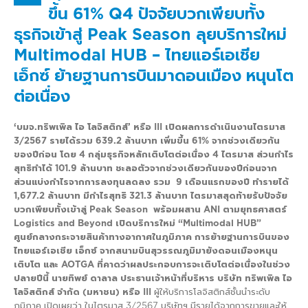
ขึ้น 61% Q4 ปัจจัยบวกเพียบทั้ง
ธุรกิจเข้าสู่ Peak Season ลุยบริการใหม่
Multimodal HUB – ไทยแอร์เอเชีย
เอ็กซ์ ย้ายฐานการบินมาดอนเมือง หนุนโต
ต่อเนื่อง
‘บมจ.ทริพเพิล ไอ โลจิสติกส์’ หรือ III เปิดผลการดำเนินงานไตรมาส
3/2567 รายได้รวม 639.2 ล้านบาท เพิ่มขึ้น 61% จากช่วงเดียวกัน
ของปีก่อน โดย 4 กลุ่มธุรกิจหลักเติบโตต่อเนื่อง 4 ไตรมาส ส่วนกำไร
สุทธิทำได้ 101.9 ล้านบาท ชะลอตัวจากช่วงเดียวกันของปีก่อนจาก
ส่วนแบ่งกำไรจากการลงทุนลดลง รวม 9 เดือนแรกของปี ทำรายได้
1,677.2 ล้านบาท มีกำไรสุทธิ 321.3 ล้านบาท ไตรมาสสุดท้ายรับปัจจัย
บวกเพียบทั้งเข้าสู่
Peak Season
พร้อมผสาน
ANI ตามยุทธศาสตร์
Logistics and Beyond เปิดบริการใหม่ “Multimodal HUB”
ศูนย์กลางกระจายสินค้าทางอากาศในภูมิภาค การย้ายฐานการบินของ
ไทยแอร์เอเชีย เอ็กซ์ จากสนามบินสุวรรณภูมิมายังดอนเมืองหนุน
เติบโต และ AOTGA ที่คาดว่าผลประกอบการจะเติบโตต่อเนื่องในช่วง
ปลายปีนี้
นายทิพย์ ดาลาล ประธานเจ้าหน้าที่บริหาร บริษัท ทริพเพิล ไอ
โลจิสติกส์ จำกัด (มหาชน) หรือ
III
ผู้ให้บริการโลจิสติกส์ชั้นนำระดับ
ภูมิภาค เปิดเผยว่า ในไตรมาส 3/2567 บริษัทฯ มีรายได้จากการขายและให้