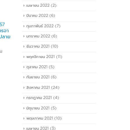
เมษายน 2022
(2)
มีนาคม 2022
(6)
 57
ทริพเพิล ไอ โลจิสติกส์ ได้
III 
กุมภาพันธ์ 2022
(7)
26
14
จรจา
งานใหม่ดันรายได้เพิ่ม
การ
นปลาย
มกราคม 2022
(6)
มี.ค.
ก.พ.
ทริพเพิล ไอ โลจิสติกส์ ตั้งเป้า
โพสต์
ยอดขายปี 2561 เติบโต 20%
256
ธันวาคม 2021
(10)
ยน
หลังเปิดคลังสินค้าดอนเมือง
read
พฤศจิกายน 2021
(11)
พร้อมเป็นตัวแทนสายเรือใหม่
รองรับยอดเติบโตการค้าไทย-จีน
ตุลาคม 2021
(5)
read more
กันยายน 2021
(6)
สิงหาคม 2021
(24)
กรกฎาคม 2021
(4)
มิถุนายน 2021
(5)
พฤษภาคม 2021
(10)
เมษายน 2021
(3)