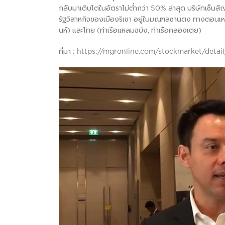
กลับมาเติบโตในอัตราไม่ต่ำกว่า 50% ล่าสุด บริษัทเซ็นส
รัฐวิสาหกิจของเมืองริเชา อยู่ในมณฑลซานตง ทางตอนเหนือ
นห์) และไทย (ท่าเรือแหลมฉบัง, ท่าเรือคลองเตย)
ที่มา : https://mgronline.com/stockmarket/det