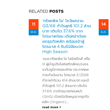
RELATED
POSTS
าตลาด
‘ทริพเพิล ไอ’ โชว์ผลงาน
11
14
Q3/68 กำไรสุทธิ 101.2 ล้าน
0 ตุลาคม
บาท เติบโต 37.6% จาก
พ.ย.
ธ.ค.
ไตรมาสก่อน เดินหน้าต่อย
อดธุรกิจหลัก พร้อมเข้าสู่
ไตรมาส 4 รับปัจจัยบวก
High Season
‘บมจ.ทริพเพิล ไอ โลจิสติกส์’ หรือ
III ผู้นำธุรกิจโลจิสติกส์ครบวงจร
ระดับภูมิภาคของไทย ประกาศผล
การดำเนินงาน ไตรมาส 3/2568
ทำรายได้รวม 614 ล้านบาท และมี
กำไรสุทธิ 101.2 ล้านบาท เติบโต
37.6% จากไตรมาสก่อนหน้า
(QoQ) ด้วยปัจจัยหนุนจากธุรกิจ
หลัก (Organic)...
read more