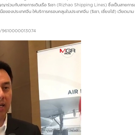
ัญญาร่วมกับสายการเดินเรือ ริเชา (Rizhao Shipping Lines) ซึ่งเป็นสายการเ
ของประเทศจีน ให้บริการครอบคลุมในประเทศจีน (ริเชา, เซี่ยงไฮ้) เวียดนาม (
ail/9610000013074