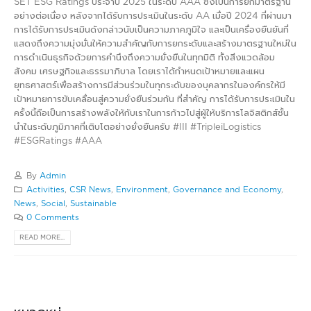
SET ESG Ratings ประจำปี 2025 ในระดับ AAA ซึ่งเป็นการยกมาตรฐาน
อย่างต่อเนื่อง หลังจากได้รับการประเมินในระดับ AA เมื่อปี 2024 ที่ผ่านมา
การได้รับการประเมินดังกล่าวนับเป็นความภาคภูมิใจ และเป็นเครื่องยืนยันที่
แสดงถึงความมุ่งมั่นให้ความสำคัญกับการยกระดับและสร้างมาตรฐานใหม่ใน
การดำเนินธุรกิจด้วยการคำนึงถึงความยั่งยืนในทุกมิติ ทั้งสิ่งแวดล้อม
สังคม เศรษฐกิจและธรรมาภิบาล โดยเราได้กำหนดเป้าหมายและแผน
ยุทธศาสตร์เพื่อสร้างการมีส่วนร่วมในทุกระดับของบุคลากรในองค์กรให้มี
เป้าหมายการขับเคลื่อนสู่ความยั่งยืนร่วมกัน ที่สำคัญ การได้รับการประเมินใน
ครั้งนี้ถือเป็นการสร้างพลังให้กับเราในการก้าวไปสู่ผู้ให้บริการโลจิสติกส์ชั้น
นำในระดับภูมิภาคที่เติบโตอย่างยั่งยืนครับ #III #TripleiLogistics
#ESGRatings #AAA
By
Admin
Activities
,
CSR News
,
Environment
,
Governance and Economy
,
News
,
Social
,
Sustainable
0 Comments
READ MORE...