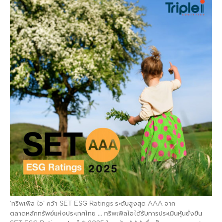
‘ทริพเพิล ไอ’ คว้า SET ESG Ratings ระดับสูงสุด AAA จาก
ตลาดหลักทรัพย์แห่งประเทศไทย … ทริพเพิลไอได้รับการประเมินหุ้นยั่งยืน