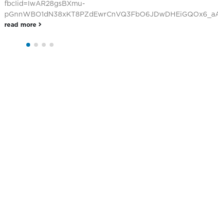
option=com_k2&
09-62-
Q3FbO6JDwDHEiGQOx6_aATg
2&Itemid=311&f
B9HHVmkhy6pUo
read more