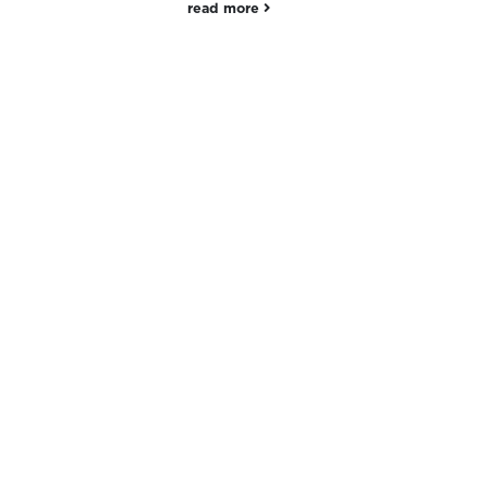
fbclid=IwAR28gsBXmu-
pGnnWBO1dN38xKT8PZdEwrCnV
read more