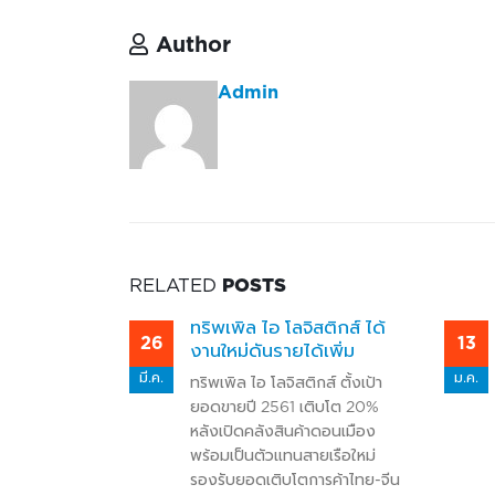
Author
Admin
RELATED
POSTS
 โลจิสติกส์ ได้
ทริพเพิล ไอ โลจิสติกส์ จับมือ
13
ายได้เพิ่ม
พันธมิตร ตั้งบริษัทลุยขนส่ง
วัคซีนโควิด
ม.ค.
จิสติกส์ ตั้งเป้า
เว็บไซต์ www.thairath.co.th
61 เติบโต 20%
(วันที่ 13 มกราคม 2564) ที่มา
สินค้าดอนเมือง
: https://www.thairath.co.th/news
แทนสายเรือใหม่
gold/2012124?
ิบโตการค้าไทย-จีน