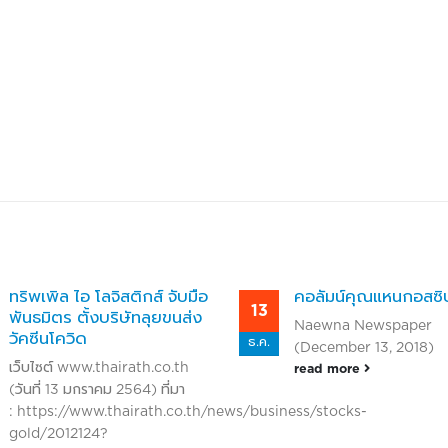
คอลัมน์คุณแหนกอสซิป
Money Shot : III 
13
02
หลังปี 62 เติบโต
Naewna Newspaper
ทุน Teleport จัดต
ธ.ค.
ก.ย.
(December 13, 2018)
พอร์ต ไทยแลนด์
read more
รายการ Money Shot
กันยายน 2562)
/business/stocks-
https://www.yut