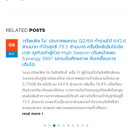
RELATED
POSTS
‘ทริพเพิล ไอ’ ประกาศผลงาน Q2/68 ทำรายได้ 642.6
06
ล้านบาท กำไรสุทธิ 73.5 ล้านบาท ครึ่งปีหลังรับปัจจัย
บวก ธุรกิจเข้าสู่ช่วง High Season เดินหน้าแผน
ส.ค.
Synergy 360° ยกระดับศักยภาพ ขับเคลื่อนการ
เติบโต
‘บมจ.ทริพเพิล ไอ โลจิสติกส์’ หรือ III ผู้นำธุรกิจโลจิสติกส์ครบ
วงจรระดับภูมิภาคของไทย ประกาศผลการดำเนินงานไตรมาส
2/2568 มีรายได้รวม 642.6 ล้านบาท เพิ่มขึ้น 19.4% เมื่อเทียบ
กับช่วงเดียวกันของปีก่อน จากการเติบโตของธุรกิจหลักในกลุ่ม
ขนส่งสินค้าทางอากาศและเคมีภัณฑ์ อย่างไรก็ตามกำไรสุทธิอยู่ที่
73.5 ล้านบาท ชะลอตัวเนื่องจากส่วนแบ่งกำไรจากบริษัทที่เข้า
ลงทุนลดลง ส่งผลภาพรวมผลประกอบการครึ่งปีแรก...
read more