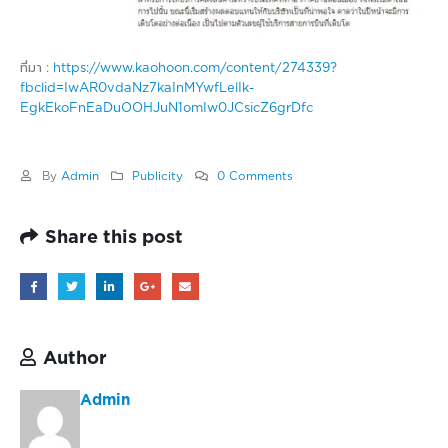
ที่มา :
https://www.kaohoon.com/content/274339?
fbclid=IwAR0vdaNz7kaInMYwfLelIk-
EgkEkoFnEaDuOOHJuN1omIw0JCsicZ6grDfc
By
Admin
Publicity
0 Comments
Share this post
Author
Admin