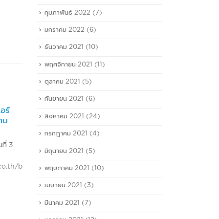
กุมภาพันธ์ 2022
(7)
มกราคม 2022
(6)
ธันวาคม 2021
(10)
พฤศจิกายน 2021
(11)
ตุลาคม 2021
(5)
กันยายน 2021
(6)
รเหลือ
รายการคอหุ้น CEO Talk
III 
สิงหาคม 2021
(24)
10
26
แข็ง
จีนจ
Corehoon-Power Time คุณ
ส.ค.
พ.ย.
กรกฎาคม 2021
(4)
ทันหุ
ทิพย์ ดาลาล ประธานเจ้าหน้าที่
256
บริหาร บริษัท ทริพเพิล ไอ โลจิสติ
มิถุนายน 2021
(5)
read
กส์ จำกัด (มหาชน) หรือ III พร้อม
ge/2155693
คุณวิรัช น้อมนอบธรรม ประธาน
พฤษภาคม 2021
(10)
เจ้าหน้าที่บริหารฝ่ายการเงิน พูดถึง
เมษายน 2021
(3)
ผลงานไตรมาส 2 ปีนี้
read more
มีนาคม 2021
(7)