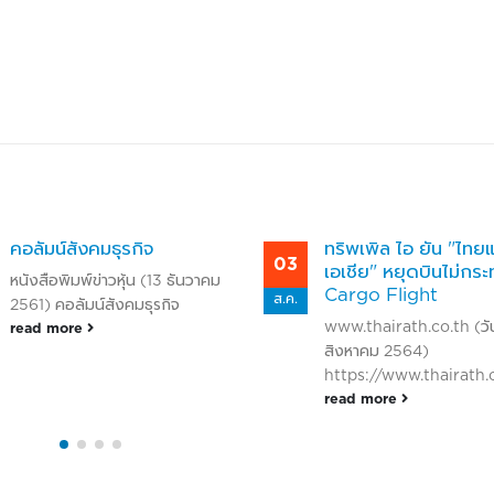
ทริพเพิล ไอ ยัน "ไทยแอร์
III แจ้งผลงาน Q1 กำไ
10
เอเชีย" หยุดบินไม่กระทบ
26 ล้านเหตุค่าเงินบาท
Cargo Flight
พ.ค.
หนังสือพิมพ์ข่าวหุ้น (10
www.thairath.co.th (วันที่ 3
พฤษภาคม 2561)
สิงหาคม 2564)
read more
https://www.thairath.co.th/business/investment/stockexchan
read more