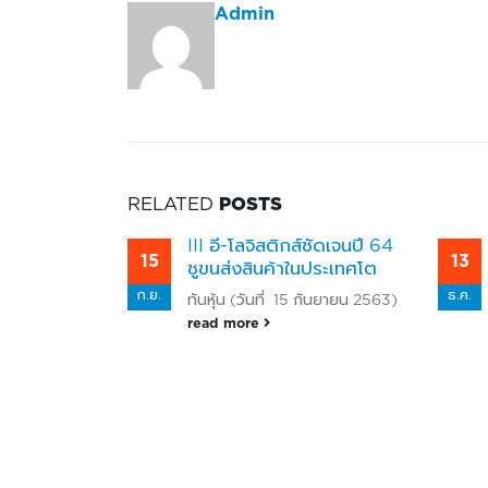
Admin
RELATED
POSTS
์ชัดเจนปี 64
คอลัมน์สังคมธุรกิจ
13
03
นประเทศโต
หนังสือพิมพ์ข่าวหุ้น (13 ธันวาคม
ธ.ค.
ส.ค.
 กันยายน 2563)
2561) คอลัมน์สังคมธุรกิจ
read more