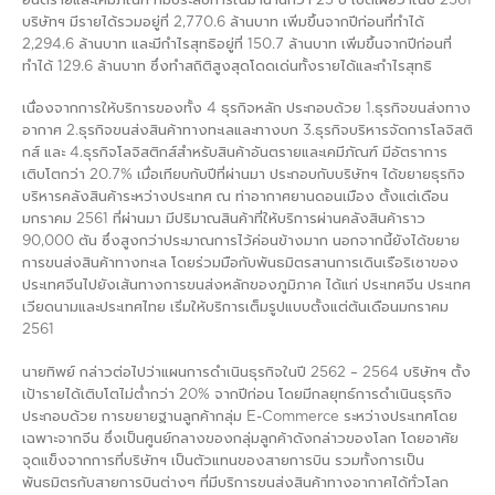
อันตรายและเคมีภัณฑ์ ที่มีประสบการณ์มานานกว่า 25 ปี เปิดเผยว่าในปี 2561
บริษัทฯ มีรายได้รวมอยู่ที่ 2,770.6 ล้านบาท เพิ่มขึ้นจากปีก่อนที่ทำได้
2,294.6 ล้านบาท และมีกำไรสุทธิอยู่ที่ 150.7 ล้านบาท เพิ่มขึ้นจากปีก่อนที่
ทำได้ 129.6 ล้านบาท ซึ่งทำสถิติสูงสุดโดดเด่นทั้งรายได้และกำไรสุทธิ
เนื่องจากการให้บริการของทั้ง 4 ธุรกิจหลัก ประกอบด้วย 1.ธุรกิจขนส่งทาง
อากาศ 2.ธุรกิจขนส่งสินค้าทางทะเลและทางบก 3.ธุรกิจบริหารจัดการโลจิสติ
กส์ และ 4.ธุรกิจโลจิสติกส์สำหรับสินค้าอันตรายและเคมีภัณฑ์ มีอัตราการ
เติบโตกว่า 20.7% เมื่อเทียบกับปีที่ผ่านมา ประกอบกับบริษัทฯ ได้ขยายธุรกิจ
บริหารคลังสินค้าระหว่างประเทศ ณ ท่าอากาศยานดอนเมือง ตั้งแต่เดือน
มกราคม 2561 ที่ผ่านมา มีปริมาณสินค้าที่ให้บริการผ่านคลังสินค้าราว
90,000 ตัน ซึ่งสูงกว่าประมาณการไว้ค่อนข้างมาก นอกจากนี้ยังได้ขยาย
การขนส่งสินค้าทางทะเล โดยร่วมมือกับพันธมิตรสานการเดินเรือริเซาของ
ประเทศจีนไปยังเส้นทางการขนส่งหลักของภูมิภาค ได้แก่ ประเทศจีน ประเทศ
เวียดนามและประเทศไทย เริ่มให้บริการเต็มรูปแบบตั้งแต่ต้นเดือนมกราคม
2561
นายทิพย์ กล่าวต่อไปว่าแผนการดำเนินธุรกิจในปี 2562 – 2564 บริษัทฯ ตั้ง
เป้ารายได้เติบโตไม่ต่ำกว่า 20% จากปีก่อน โดยมีกลยุทธ์การดำเนินธุรกิจ
ประกอบด้วย การขยายฐานลูกค้ากลุ่ม E-Commerce ระหว่างประเทศโดย
เฉพาะจากจีน ซึ่งเป็นศูนย์กลางของกลุ่มลูกค้าดังกล่าวของโลก โดยอาศัย
จุดแข็งจากการที่บริษัทฯ เป็นตัวแทนของสายการบิน รวมทั้งการเป็น
พันธมิตรกับสายการบินต่างๆ ที่มีบริการขนส่งสินค้าทางอากาศได้ทั่วโลก