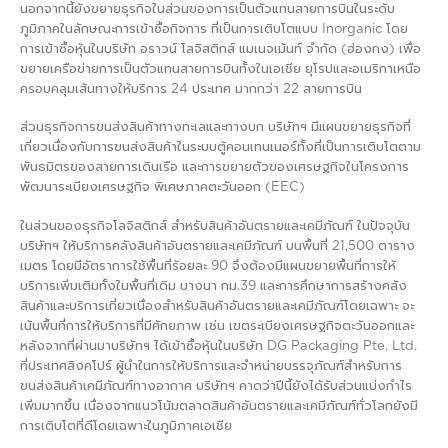
นอกจากนี้ยังขยายธุรกิจในส่วนของการเป็นตัวแทนสายการบินในระดับ
ภูมิภาคในลักษณะการเข้าซื้อกิจการ ที่เป็นการเติบโตแบบ Inorganic โดย
การเข้าซื้อหุ้นในบริษัท อราวน์ โลจิสติกส์ แมเนจเม้นท์ จำกัด (ฮ่องกง) เพื่อ
ขยายเครือข่ายการเป็นตัวแทนสายการบินทั้งในเอเชีย ยุโรปและอเมริกาเหนือ
ครอบคลุมเส้นทางให้บริการ 24 ประเทศ มากกว่า 22 สายการบิน
ส่วนธุรกิจการขนส่งสินค้าทางทะเลและทางบก บริษัทฯ มีแผนขยายธุรกิจที่
เกี่ยวเนื่องกับการขนส่งสินค้าในระบบตู้คอนเทนเนอร์ทั้งที่เป็นการเติบโตตาม
พันธมิตรของสายการเดินเรือ และการขยายตัวของเศรษฐกิจในโครงการ
พัฒนาระเบียงเศรษฐกิจ พิเศษภาคตะวันออก (EEC)
ในส่วนของธุรกิจโลจิสติกส์ สำหรับสินค้าอันตรายและเคมีภัณฑ์ ในปัจจุบัน
บริษัทฯ ให้บริการคลังสินค้าอันตรายและเคมีภัณฑ์ บนพื้นที่ 21,500 ตาราง
เมตร โดยมีอัตราการใช้พื้นที่ร้อยละ 90 จึงต้องมีแผนขยายพื้นที่การให้
บริการเพิ่มเติมทั้งในพื้นที่เดิม บางนา กม.39 และการศึกษาการสร้างคลัง
สินค้าและบริการเกี่ยวเนื่องสำหรับสินค้าอันตรายและเคมีภัณฑ์โดยเฉพาะ จะ
เน้นพื้นที่การให้บริการที่มีศักยภาพ เช่น เขตระเบียงเศรษฐกิจตะวันออกและ
หลังจากที่ผ่านมาบริษัทฯ ได้เข้าซื้อหุ้นในบริษัท DG Packaging Pte. Ltd.
ที่ประเทศสิงคโปร์ ผู้นำในการให้บริการและจำหน่ายบรรจุภัณฑ์สำหรับการ
ขนส่งสินค้าเคมีภัณฑ์ทางอากาศ บริษัทฯ คาดว่าปีนี้ยังได้รับส่วนแบ่งกำไร
เพิ่มมากขึ้น เนื่องจากแนวโน้มตลาดสินค้าอันตรายและเคมีภัณฑ์ทั่วโลกยังมี
การเติบโตที่ดีโดยเฉพาะในภูมิภาคเอเชีย