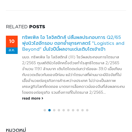
RELATED
POSTS
ทริพเพิล ไอ โลจิสติกส์ ปลื้มผลประกอบการ Q2/65
10
พุ่งนิวไฮอีกรอบ ตอกย้ำยุทธศาสตร์ "Logistics and
Beyond" มั่นใจปีนี้ผลงานเด่นเติบโตเข้าเป้า
ส.ค.
บมจ. ทริพเพิล ไอ โลจิสติกส์ (III) โชว์ผลประกอบการไตรมาส
2/2565 ทุบสถิตินิวไฮอีกครั้งด้วยกำไรสุทธิไตรมาส 2/2565
จำนวน 119.1 ล้านบาท เติบโตโดดเด่นกว่าร้อยละ 39.0 เมื่อเทียบ
กับงวดเดียวกันของปีก่อน แม้ว่าไตรมาสที่ผ่านมาจะมีปัจจัยที่ไม่
เอื้ออำนวยต่อธุรกิจการค้าระหว่างประเทศ ไม่ว่าจะเป็นสภาพ
เศรษฐกิจโลกที่ถดถอย มาตรการล็อคดาวน์ของจีนที่ส่งผลกระทบ
โดยตรงต่อธุรกิจ รวมถึงการที่ในไตรมาส 2/2565...
read more
หมวดหมู่