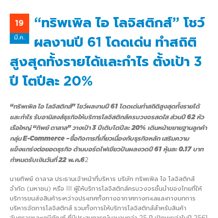
“ทริพเพิล ไอ โลจิสติกส์” โชว์
19
มี.ค.
ผลงานปี 61 โดดเด่น ทำสถิติ
สูงสุดทั้งรายได้และกำไร ตั้งเป้า 3
ปี โตปีละ 20%
“ทริพเพิล ไอ โลจิสติกส์” โชว์ผลงานปี 61 โดดเด่นทำสถิติสูงสุดทั้งรายได้
และกำไร รับอานิสงส์ธุรกิจให้บริการโลจิสติกส์ครบวงจรสดใส ส่วนปี 62 หัว
เรือใหญ่ “ทิพย์ ดาลาล” วางเป้า 3 ปีเติบโตปีละ 20% เดินหน้าขยายฐานลูกค้า
กลุ่ม E-Commerce –ซื้อกิจการที่เกี่ยวเนื่องกับธุรกิจหลัก เสริมความ
แข็งแกร่งต่อยอดธุรกิจ ด้านบอร์ดไฟเขียวปันผลงวดปี 61 หุ้นละ 0.17 บาท
กำหนดรับเงินวันที่ 22 พ.ค.6
2
นายทิพย์ ดาลาล ประธานเจ้าหน้าที่บริหาร บริษัท ทริพเพิล ไอ โลจิสติกส์
จำกัด (มหาชน) หรือ III ผู้ให้บริการโลจิสติกส์ครบวงจรชั้นนำของไทยที่ให้
บริการขนส่งสินค้าระหว่างประเทศทั้งทางอากาศทางทะเลและทางบกการ
บริหารจัดการโลจิสติกส์ รวมทั้งการให้บริการโลจิสติกส์สำหรับสินค้า