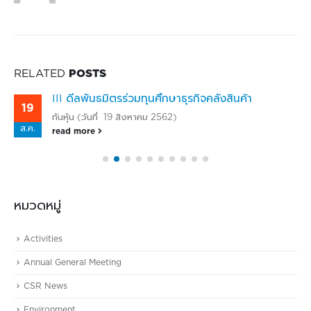
RELATED
POSTS
III ดีลพันธมิตรร่วมทุนศึกษาธุรกิจคลังสินค้า
19
ทันหุ้น (วันที่ 19 สิงหาคม 2562)
ส.ค.
read more
33xDLS5Zj5m87Tbt04aPJw#.XVMdsWlcVFc.lineme
หมวดหมู่
Activities
Annual General Meeting
CSR News
Environment