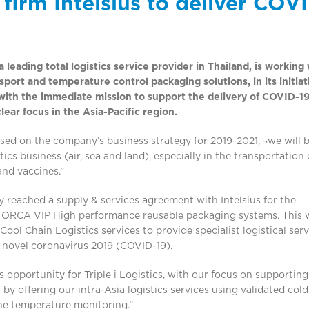
firm Intelsius to deliver COV
a leading total logistics service provider in Thailand, is working
sport and temperature control packaging solutions, in its initiat
) with the immediate mission to support the delivery of COVID-1
clear focus in the Asia-Pacific region.
“Based on the company’s business strategy for 2019-2021, ¬we will 
cs business (air, sea and land), especially in the transportation 
and vaccines.”
 reached a supply & services agreement with Intelsius for the
ry ORCA VIP High performance reusable packaging systems. This w
ol Chain Logistics services to provide specialist logistical serv
 novel coronavirus 2019 (COVID-19).
 opportunity for Triple i Logistics, with our focus on supporting
 by offering our intra-Asia logistics services using validated col
ine temperature monitoring.”