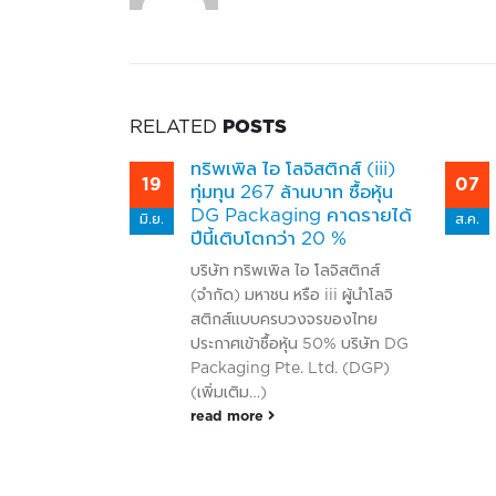
RELATED
POSTS
อ โลจิสติกส์
ทริพเพิล ไอ โลจิสติกส์ (iii)
19
07
Recovering
ทุ่มทุน 267 ล้านบาท ซื้อหุ้น
้นใจคนไทย
DG Packaging คาดรายได้
มิ.ย.
ส.ค.
ปีนี้เติบโตกว่า 20 %
กภัยครั้งใหญ่ใน
บริษัท ทริพเพิล ไอ โลจิสติกส์
ายลงแล้ว การ
(จำกัด) มหาชน หรือ iii ผู้นำโลจิ
ที่ได้รับผลกระ
สติกส์แบบครบวงจรของไทย
้าสู่สภาวะ
ประกาศเข้าซื้อหุ้น 50% บริษัท DG
ยที่เกิดขึ้นภาย
Packaging Pte. Ltd. (DGP)
ต้องการการ
(เพิ่มเติม…)
อง ซึ่งต้อง
read more
งบประมาณเป็น
ริพเพิล ไอ โล
าชน) เล็งเห็น