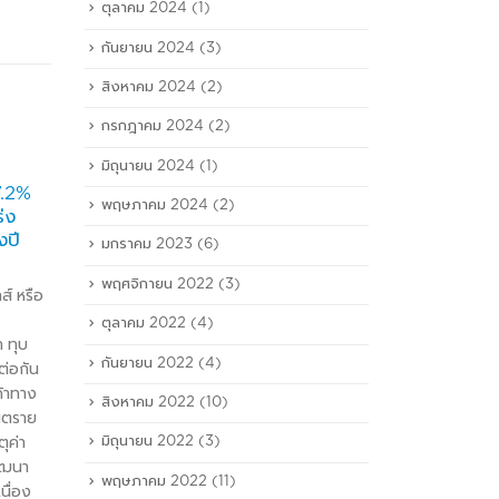
ตุลาคม 2024
(1)
กันยายน 2024
(3)
สิงหาคม 2024
(2)
กรกฎาคม 2024
(2)
มิถุนายน 2024
(1)
ทริพเพิล ไอ ( iii ) รุกขยาย
ทริพ
08
07
7.2%
โลจิสติกส์ทั้งแอร์คาร์โกและ
บริจ
พฤษภาคม 2024
(2)
่ง
สายเรือใหม่ ตั้งเป้าโต 20%
อุทก
ก.พ.
ต.ค.
งปี
รองรับอีคอมเมิร์ซบูม แถมรับ
มกราคม 2023
(6)
มีโปร
อานิสงส์พันธมิตรบินเพิ่ม
ลาล” 
พฤศจิกายน 2022
(3)
หลายรูท หลัง ICAO ปลดธง
ส์ หรือ
เพิล 
แดง
ท่านร
ตุลาคม 2022
(4)
บริษัท ทริพเพิล ไอ โลจิสติกส์
 ทุบ
ฟื้นฟ
กันยายน 2022
(4)
(จำกัด) มหาชน หรือ iii ผู้นำโลจิ
ต่อกัน
#rec
สติกส์แบบครบวงจรของไทยเดิน
ค้าทาง
ศูนย์
สิงหาคม 2022
(10)
หน้าขยายธุรกิจครบทุกด้าน ตั้งเป้า
ันตราย
สังกั
สร้างยอดขายปี 61 เติบโต
ุค่า
มิถุนายน 2022
(3)
ศึกษ
ประมาณ 20% หลังเปิดธุรกิจใหม่
พัฒนา
รวม 
พฤษภาคม 2022
(11)
คลังสินค้าที่ดอนเมือง พร้อมเป็น
เนื่อง
บริจา