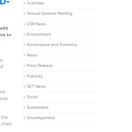
ID-
Activities
Annual General Meeting
CSR News
 with
Environment
ive to
9
Governance and Economy
News
be
Press Release
of
Publicity
SET News
ill
Social
ices
Sustainable
 the
Uncategorized
d chain