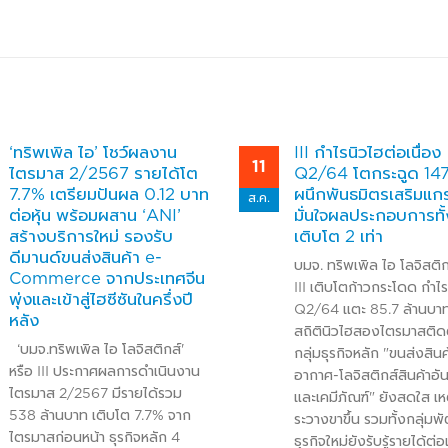
‘ทริพเพิล ไอ’ โชว์ผลงาน
III กำไรนิวไฮต่อเนื่อง
11
ไตรมาส 2/2567 รายได้โต
Q2/64 โตกระฉูด 14
7.7% เตรียมปันผล 0.12 บาท
ผนึกพันธมิตรเสริมแกร
ส.ค.
ต่อหุ้น พร้อมผสาน ‘ANI’
มั่นใจผลประกอบการทั้
สร้างบริการใหม่ รองรับ
เติบโต 2 เท่า
ดีมานด์ขนส่งสินค้า e-
บมจ. ทริพเพิล ไอ โลจิสติก
Commerce จากประเทศจีน
III เติบโตก้าวกระโดด กำไร
พุ่งและเข้าสู่ไฮซีซันในครึ่งปี
Q2/64 แตะ 85.7 ล้านบาท
หลัง
สถิตินิวไฮสองไตรมาสติด
‘บมจ.ทริพเพิล ไอ โลจิสติกส์'
กลุ่มธุรกิจหลัก "ขนส่งสิน
หรือ III ประกาศผลการดำเนินงาน
อากาศ-โลจิสติกส์สินค้าอ
ไตรมาส 2/2567 มีรายได้รวม
และเคมีภัณฑ์" ยังสดใส เหต
538 ล้านบาท เติบโต 7.7% จาก
ระวางขาขึ้น รวมทั้งกลุ่ม
ไตรมาสก่อนหน้า ธุรกิจหลัก 4
ธุรกิจใหม่ยังรับรู้รายได้ต่อ