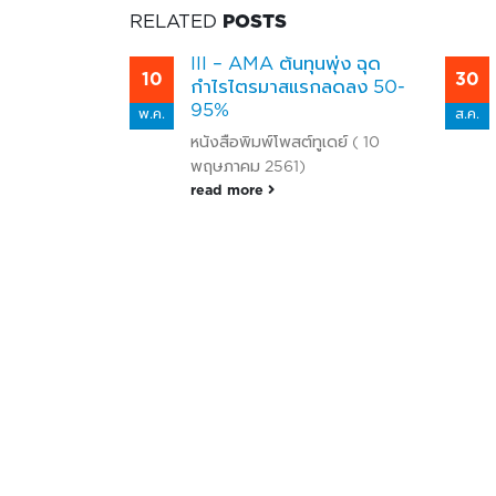
RELATED
POSTS
จพุ่ง 20%
III – AMA ต้นทุนพุ่ง ฉุด
10
30
กำไรไตรมาสแรกลดลง 50-
 (22
95%
พ.ค.
ส.ค.
หนังสือพิมพ์โพสต์ทูเดย์ ( 10
พฤษภาคม 2561)
read more