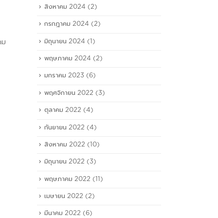
สิงหาคม 2024
(2)
กรกฎาคม 2024
(2)
สองผู้บริหาร III กวาดซื้อหุ้น
TMA
15
12
บริษัท เตรียมรับขาขึ้น
เรื
มิถุนายน 2024
(1)
คม
ทางการขนส่ง
Kon
มี.ค.
ก.ย.
ประก
พฤษภาคม 2024
(2)
Hooninside (วันที่ 15 มีนาคม
เวี
2565)
มกราคม 2023
(6)
thai
https://www.hooninside.com/news-
พฤศจิกายน 2022
(3)
(วัน
feed/249877/view/
รอบ 
read more
ตุลาคม 2022
(4)
MAR
LTD.
กันยายน 2022
(4)
TRIP
สิงหาคม 2022
(10)
แต่งต
ในปร
มิถุนายน 2022
(3)
เรือ...
พฤษภาคม 2022
(11)
read
เมษายน 2022
(2)
มีนาคม 2022
(6)