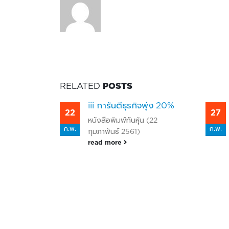
RELATED
POSTS
รกิจพุ่ง 20%
สังคมธุรกิจ
27
0
หุ้น (22
ข่าวหุ้น (วันที่ 27 กุมภาพันธ์
ก.พ.
ก.
1)
2562)
read more