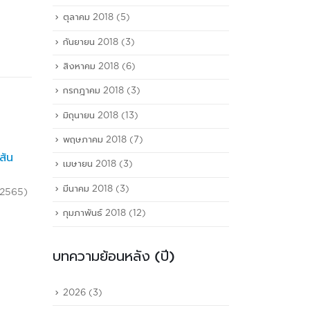
ตุลาคม 2018
(5)
กันยายน 2018
(3)
สิงหาคม 2018
(6)
กรกฎาคม 2018
(3)
มิถุนายน 2018
(13)
พฤษภาคม 2018
(7)
คอลัมน์โซไซตี้มาดามลิลลี่
เ
14
04
ก
ecember
หนังสือพิมพ์คมชัดลึก (14
เมษายน 2018
(3)
ธ.ค.
ม.ค.
ท
ธันวาคม 2561)
มีนาคม 2018
(3)
r
nsmart.com/archives/37371?
read more
Knmc1utEEjWrj9z_s-
กุมภาพันธ์ 2018
(12)
a8TA3noo261wwkmsVYhttp://thai.logistics-
10/18/pat-
บทความย้อนหลัง (ปี)
nline.com/stockmarket/detail/9610000030006
2026
(3)