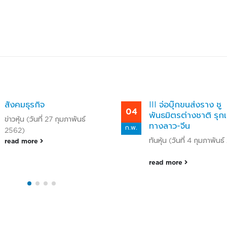
III จ่อบุ๊กขนส่งราง ชู
คอลัมน์เสือใหญ่
4
11
พันธมิตรต่างชาติ รุกเส้น
hoonsmart.com (D
ทางลาว-จีน
พ.
ธ.ค.
11, 2018) From
ทันหุ้น (วันที่ 4 กุมภาพันธ์ 2565)
: https://www.hoo
fbclid=IwAR2xDny
read more
4EgO4w78tAlIoURe
manager.com/2018/
rizhao-
port/https://mgro
read more