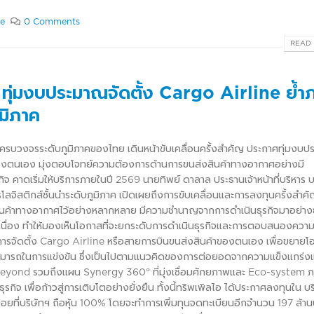
le
0 Comments
READ 
ับ ทุ่มงบประมาณจัดตั้ง Cargo Airline ย้
ูมิภาค
สติกส์ครบวงจรระดับภูมิภาคของไทย เดินหน้าขับเคลื่อนครั้งสำคัญ ประกาศทุ่มงบ
นของตนเอง มุ่งตอบโจทย์ความต้องการด้านการขนส่งสินค้าทางอากาศอย่างมี
คาดเริ่มให้บริการภายในปี 2569 นายทิพย์ ดาลาล ประธานเจ้าหน้าที่บริหาร บ
การโลจิสติกส์ชั้นนำระดับภูมิภาค เปิดเผยถึงการขับเคลื่อนและการลงทุนครั้งสำคัญ
งสินค้าทางอากาศไว้อย่างหลากหลาย มีความชำนาญจากการดำเนินธุรกิจมาอย่า
นื่อง ทำให้มองเห็นโอกาสที่จะยกระดับการดำเนินธุรกิจและการตอบสนองควา
ินการจัดตั้ง Cargo Airline หรือสายการบินขนส่งสินค้าของตนเอง เพื่อขยาย
สามารถในการแข่งขัน ซึ่งเป็นไปตามแนวคิดของการต่อยอดจากความแข็งแกร่ง
 & Beyond รวมถึงแผน Synergy 360° ที่มุ่งเชื่อมศักยภาพและ Eco-system 
ิจ เพื่อก้าวสู่การเติบโตอย่างยั่งยืน ทั้งนี้ทริพเพิลไอ ได้ประกาศลงทุนใน บร
ทย่อยที่บริษัทฯ ถือหุ้น 100% โดยจะทำการเพิ่มทุนจดทะเบียนอีกจำนวน 197 ล้า