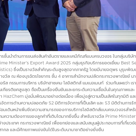
การชั้นนำด้านการขนส่งสินค้าอันตรายและเคมีภัณฑ์แบบครบวงจร ในกลุ่มบริษัท
ัล Prime Minister’s Export Award 2025 กลุ่มธุรกิจบริการยอดเยี่ยม Best S
tics) ซึ่งเป็นรางวัลสำคัญระดับสูงสุดจากภาครัฐ โดยมีนายจตุพร บุรุษพัฒน
างวัล ณ ห้องบุรฉัตรไชยากร ชั้น 4 อาคารสำนักงานปลัดกระทรวงพาณิชย์
นา
จรัส กรรมการบริหาร บริษัทฮาซเคม โลจิสติกส์ แมเนจเมนท์ ร่วมกันเผยว่า เร
่งเป็นเกียรติยศสูงสุด ถือเป็นเครื่องยืนยันและยกระดับความเชื่อมั่นในคุณภาพและ
azChem มุ่งมั่นพัฒนาอย่างต่อเนื่อง เพื่อมุ่งสู่ความเป็นเลิศในทุกมิติ แล
การจัดการด้านความปลอดภัย S2 มิติการจัดการที่เป็นเลิศ และ S3 มิติด้านการรั
ร้อมเดินหน้าเพิ่มขีดความสามารถของการบริการโลจิสติกส์แบบครบวงจรสำหรั
ามความต้องการของลูกค้าที่เติบโตมากยิ่งขึ้น
สำหรับรางวัล Prime Minister
างประเทศ กระทรวงพาณิชย์ เพื่อยกย่องและสนับสนุนผู้ประกอบการที่เกี่ยวข้
ดับสากล และมีศักยภาพแข่งขันได้ในระดับนานาชาติอย่างยั่งยืน