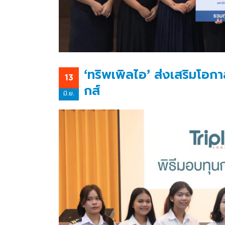
‘ทริพเพิลไอ’ ส่งเสริมโอก
13
กส์
มิ.ย.