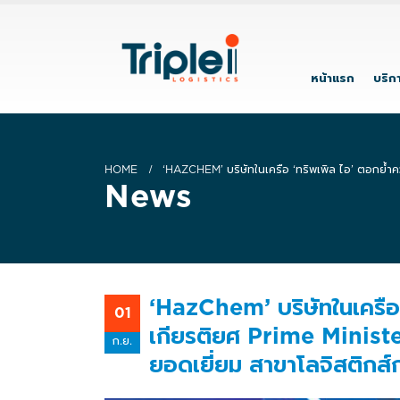
หน้าแรก
บริก
HOME
‘HAZCHEM’ บริษัทในเครือ ‘ทริพเพิล ไอ’ ตอกย้
News
‘HazChem’ บริษัทในเครือ 
01
เกียรติยศ Prime Minist
ก.ย.
ยอดเยี่ยม สาขาโลจิสติกส์