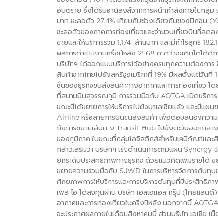
อันตราย ซึ่งได้รับอานิสงส์จากการผนึกกำลังภายในกลุ่ม และ
บาท ชะลอตัว 27.4% เทียบกับช่วงเดียวกันของปีก่อน (Y
ชะลอตัวของภาคการท่องเที่ยวและจำนวนเที่ยวบินที่ลดลง
ขายและให้บริการรวม 1,174 ล้านบาท และมีกำไรสุทธิ 182.
ผลการดำเนินงานครึ่งปีหลัง 2568 คาดว่าจะเติบโตได้ดีกว่
บริษัทฯ ได้ออกแบบบริการไว้อย่างครบทุกความต้องการ 
สินค้าจากไทยไปยังสหรัฐอเมริกาที่ 19% มีผลตั้งแต่วันที่ 1
ซั่นของธุรกิจขนส่งสินค้าทางอากาศและการท่องเที่ยว 
ที่สนามบินสุวรรณภูมิ การร่วมมือกับ AOTGA เปิดบริการ 
ขณะนี้ได้ขยายการให้บริการไปยังมาเลเซียแล้ว และมีแผน
Airline หรือสายการบินขนส่งสินค้า เพื่อตอบสนองความต้อ
ถึงการขยายเส้นทาง Transit Hub ไปยังตะวันออกกลางแ
ของภูมิภาค ในขณะที่กลุ่มโลจิสติกส์สำหรับเคมีภัณฑ์และส
กล่าวเสริมว่า บริษัทฯ เร่งดำเนินการตามแผน Synergy 
ยกระดับประสิทธิภาพทางธุรกิจ ด้วยแนวคิดเพิ่มรายได้ ขยา
ขยายความร่วมมือกับ SJWD ในการบริหารจัดการต้นทุนของก
ศักยภาพการให้บริการและการบริหารต้นทุนที่มีประสิทธิภา
เพิล ไอ ได้ลงทุนผ่าน บริษัท เอสเอแอล กรุ๊ป (ไทยแลนด์)
อากาศและการท่องเที่ยวในครึ่งปีหลัง นอกจากนี้ AOTGA ยั
จะประกาศผลภายในเดือนสิงหาคมนี้ ส่วนบริษัท เอเชีย เน