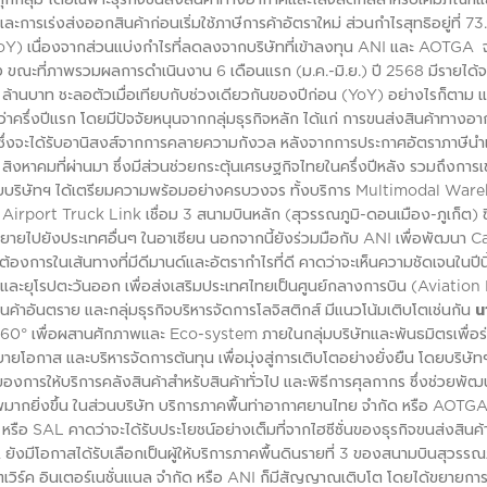
การเร่งส่งออกสินค้าก่อนเริ่มใช้ภาษีการค้าอัตราใหม่ ส่วนกำไรสุทธิอยู่ที่ 73
oY) เนื่องจากส่วนแบ่งกำไรที่ลดลงจากบริษัทที่เข้าลงทุน ANI และ AOTGA
 ขณะที่ภาพรวมผลการดำเนินงาน 6 เดือนแรก (ม.ค.-มิ.ย.) ปี 2568 มีรายได้
1 ล้านบาท ชะลอตัวเมื่อเทียบกับช่วงเดียวกันของปีก่อน (YoY) อย่างไรก็ตาม 
าครึ่งปีแรก โดยมีปัจจัยหนุนจากกลุ่มธุรกิจหลัก ได้แก่ การขนส่งสินค้าทางอาก
ซึ่งจะได้รับอานิสงส์จากการคลายความกังวล หลังจากการประกาศอัตราภาษีนำเ
 สิงหาคมที่ผ่านมา ซึ่งมีส่วนช่วยกระตุ้นเศรษฐกิจไทยในครึ่งปีหลัง รวมถึงการเข้
โดยบริษัทฯ ได้เตรียมความพร้อมอย่างครบวงจร ทั้งบริการ Multimodal War
Airport Truck Link เชื่อม 3 สนามบินหลัก (สุวรรณภูมิ-ดอนเมือง-ภูเก็ต) ซ
ขยายไปยังประเทศอื่นๆ ในอาเซียน นอกจากนี้ยังร่วมมือกับ ANI เพื่อพัฒนา 
งการในเส้นทางที่มีดีมานด์และอัตรากำไรที่ดี คาดว่าจะเห็นความชัดเจนในปีนี
ละยุโรปตะวันออก เพื่อส่งเสริมประเทศไทยเป็นศูนย์กลางการบิน (Aviation
ินค้าอันตราย และกลุ่มธุรกิจบริหารจัดการโลจิสติกส์ มีแนวโน้มเติบโตเช่นกัน
น
360° เพื่อผสานศักภาพและ Eco-system ภายในกลุ่มบริษัทและพันธมิตรเพื่อร
ยโอกาส และบริหารจัดการต้นทุน เพื่อมุ่งสู่การเติบโตอย่างยั่งยืน โดยบริษัทฯ
ารให้บริการคลังสินค้าสำหรับสินค้าทั่วไป และพิธีการศุลกากร ซึ่งช่วยพัฒ
พมากยิ่งขึ้น ในส่วนบริษัท บริการภาคพื้นท่าอากาศยานไทย จำกัด หรือ AOTGA 
 หรือ SAL คาดว่าจะได้รับประโยชน์อย่างเต็มที่จากไฮซีซั่นของธุรกิจขนส่งสินค
งมีโอกาสได้รับเลือกเป็นผู้ให้บริการภาคพื้นดินรายที่ 3 ของสนามบินสุวรรณภู
็ตเวิร์ค อินเตอร์เนชั่นแนล จำกัด หรือ ANI ก็มีสัญญาณเติบโต โดยได้ขยายกา