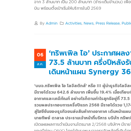
จาก 3 ล้านบาท เป็น 200 ล้านบาท (ชำระเต็มจำนวน) เพื
บิน พร้อมตั้งเป้าเริ่มให้บริการในปี 2569
By
Admin
Activities
,
News
,
Press Release
,
Publi
‘ทริพเพิล ไอ’ ประกาศผลง
06
73.5 ล้านบาท ครึ่งปีหลังร
ส.ค.
เดินหน้าแผน Synergy 360
‘บมจ.ทริพเพิล ไอ โลจิสติกส์’ หรือ III ผู้นำธุรก
มีรายได้รวม 642.6 ล้านบาท เพิ่มขึ้น 19.4% เมื่อเที
อากาศและเคมีภัณฑ์ อย่างไรก็ตามกำไรสุทธิอยู่ที่ 73
รวมผลประกอบการครึ่งปีแรก 2568 มีรายได้รวม 1,174 
สู่ไฮซีซันของธุรกิจขนส่งสินค้าทางอากาศ เดินหน้าแผ
นายทิพย์ ดาลาล ประธานเจ้าหน้าที่บริหาร บริษัท ทริพ
เปิดเผยผลการดำเนินงานไตรมาส 2/2568 บริษัทฯ มีรายได
ของปีก่อน (YoY) โดยได้แรงหนุนจากธุรกิจหลักที่เติบโตท