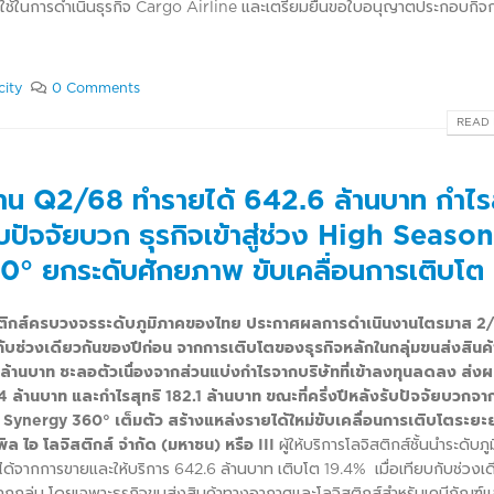
่อใช้ในการดำเนินธุรกิจ Cargo Airline และเตรียมยื่นขอใบอนุญาตประกอบกิจ
city
0 Comments
READ 
าน Q2/68 ทำรายได้ 642.6 ล้านบาท กำไรส
ับปัจจัยบวก ธุรกิจเข้าสู่ช่วง High Season
° ยกระดับศักยภาพ ขับเคลื่อนการเติบโต
ิจโลจิสติกส์ครบวงจรระดับภูมิภาคของไทย ประกาศผลการดำเนินงานไตรมาส 
ยบกับช่วงเดียวกันของปีก่อน จากการเติบโตของธุรกิจหลักในกลุ่มขนส่งสินค
.5 ล้านบาท ชะลอตัวเนื่องจากส่วนแบ่งกำไรจากบริษัทที่เข้าลงทุนลดลง ส่
ล้านบาท และกำไรสุทธิ 182.1 ล้านบาท ขณะที่ครึ่งปีหลังรับปัจจัยบวกจาก
น Synergy 360° เต็มตัว สร้างแหล่งรายได้ใหม่ขับเคลื่อนการเติบโตระยะ
เพิล ไอ โลจิสติกส์ จำกัด (มหาชน) หรือ
III
ผู้ให้บริการโลจิสติกส์ชั้นนำระดับภ
้จากการขายและให้บริการ 642.6 ล้านบาท เติบโต 19.4% เมื่อเทียบกับช่วงเด
ุกกลุ่ม โดยเฉพาะธุรกิจขนส่งสินค้าทางอากาศและโลจิสติกส์สำหรับเคมีภัณฑ์แ