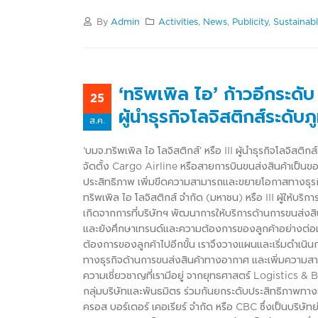
By
Admin
Activities
,
News
,
Publicity
,
Sustainab
‘ทริพเพิล ไอ’ ก้าวอีกระด
25
ผู้นำธุรกิจโลจิสติกส์ระดับภ
ส.ค.
‘บมจ.ทริพเพิล ไอ โลจิสติกส์’ หรือ III ผู้นำธุรกิจโลจิ
จัดตั้ง Cargo Airline หรือสายการบินขนส่งสินค้าเป็
ประสิทธิภาพ เพิ่มขีดความสามารถและขยายโอกาสทางธุรกิจ 
ทริพเพิล ไอ โลจิสติกส์ จำกัด (มหาชน) หรือ III ผู้ให้บริ
เกิดจากการที่บริษัทฯ พัฒนาการให้บริการด้านการขนส่
และยังศึกษาเทรนด์และความต้องการของลูกค้าอย่างต่อเ
ต้องการของลูกค้าไปอีกขั้น เราจึงวางแผนและเริ่มดำเน
ทางธุรกิจด้านการขนส่งสินค้าทางอากาศ และเพิ่มความ
ความเชี่ยวชาญที่เรามีอยู่ จากยุทธศาสตร์ Logistics
กลุ่มบริษัทและพันธมิตร ร่วมกันยกระดับประสิทธิภาพทางธุรก
ครอส บอร์เดอร์ เคอเรียร์ จำกัด หรือ CBC ซึ่งเป็นบริษั