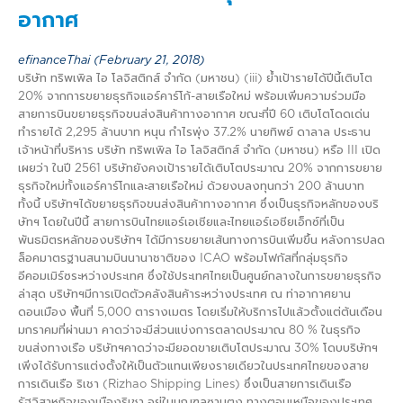
อากาศ
efinanceThai (February 21, 2018)
บริษัท ทริพเพิล ไอ โลจิสติกส์ จำกัด (มหาชน) (iii) ย้ำเป้ารายได้ปีนี้เติบโต
20% จากการขยายธุรกิจแอร์คาร์โก้-สายเรือใหม่ พร้อมเพิ่มความร่วมมือ
สายการบินขยายธุรกิจขนส่งสินค้าทางอากาศ ขณะที่ปี 60 เติบโตโดดเด่น
ทำรายได้ 2,295 ล้านบาท หนุน กำไรพุ่ง 37.2% นายทิพย์ ดาลาล ประธาน
เจ้าหน้าที่บริหาร บริษัท ทริพเพิล ไอ โลจิสติกส์ จำกัด (มหาชน) หรือ III เปิด
เผยว่า ในปี 2561 บริษัทยังคงเป้ารายได้เติบโตประมาณ 20% จากการขยาย
ธุรกิจใหม่ทั้งแอร์คาร์โกและสายเรือใหม่ ด้วยงบลงทุนกว่า 200 ล้านบาท
ทั้งนี้ บริษัทฯได้ขยายธุรกิจขนส่งสินค้าทางอากาศ ซึ่งเป็นธุรกิจหลักของบริ
ษัทฯ โดยในปีนี้ สายการบินไทยแอร์เอเชียและไทยแอร์เอชียเอ็กซ์ที่เป็น
พันธมิตรหลักของบริษัทฯ ได้มีการขยายเส้นทางการบินเพิ่มขึ้น หลังการปลด
ล็อคมาตรฐานสนามบินนานาชาติของ ICAO พร้อมโฟกัสที่กลุ่มธุรกิจ
อีคอมเมิร์ซระหว่างประเทศ ซึ่งใช้ประเทศไทยเป็นศูนย์กลางในการขยายธุรกิจ
ล่าสุด บริษัทฯมีการเปิดตัวคลังสินค้าระหว่างประเทศ ณ ท่าอากาศยาน
ดอนเมือง พื้นที่ 5,000 ตารางเมตร โดยเริ่มให้บริการไปแล้วตั้งแต่ต้นเดือน
มกราคมที่ผ่านมา คาดว่าจะมีส่วนแบ่งการตลาดประมาณ 80 % ในธุรกิจ
ขนส่งทางเรือ บริษัทฯคาดว่าจะมียอดขายเติบโตประมาณ 30% โดบบริษัทฯ
เพิ่งได้รับการแต่งตั้งให้เป็นตัวแทนเพียงรายเดียวในประเทศไทยของสาย
การเดินเรือ ริเชา (Rizhao Shipping Lines) ซึ่งเป็นสายการเดินเรือ
รัฐวิสาหกิจของเมืองริเชา อยู่ในมณฑลซานตง ทางตอนเหนือของประเทศ