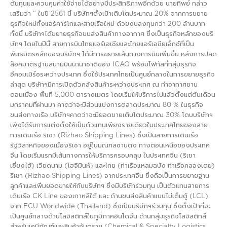
ต้นทุนและควบคุมค่าใช้จ่ายได้อย่างมีประสิทธิภาพอีกด้วย นายทิพย์ กล่าว
เสริมว่า “ ในปี 2561 นี้ บริษัทฯตั้งเป้าเติบโตประมาณ 20% จากการขยาย
ธุรกิจใหม่ทั้งแอร์คาร์โกและสายเรือใหม่ ด้วยงบลงทุนกว่า 200 ล้านบาท
ทั้งนี้ บริษัทฯได้ขยายธุรกิจขนส่งสินค้าทางอากาศ ซึ่งเป็นธุรกิจหลักของบริ
ษัทฯ โดยในปีนี้ สายการบินไทยแอร์เอเชียและไทยแอร์เอชียเอ็กซ์ที่เป็น
พันธมิตรหลักของบริษัทฯ ได้มีการขยายเส้นทางการบินเพิ่มขึ้น หลังการปลด
ล็อคมาตรฐานสนามบินนานาชาติของ ICAO พร้อมโฟกัสที่กลุ่มธุรกิจ
อีคอมเมิร์ซระหว่างประเทศ ซึ่งใช้ประเทศไทยเป็นศูนย์กลางในการขยายธุรกิจ
ล่าสุด บริษัทฯมีการเปิดตัวคลังสินค้าระหว่างประเทศ ณ ท่าอากาศยาน
ดอนเมือง พื้นที่ 5,000 ตารางเมตร โดยเริ่มให้บริการไปแล้วตั้งแต่ต้นเดือน
มกราคมที่ผ่านมา คาดว่าจะมีส่วนแบ่งการตลาดประมาณ 80 % ในธุรกิจ
ขนส่งทางเรือ บริษัทฯคาดว่าจะมียอดขายเติบโตประมาณ 30% โดบบริษัทฯ
เพิ่งได้รับการแต่งตั้งให้เป็นตัวแทนเพียงรายเดียวในประเทศไทยของสาย
การเดินเรือ ริเชา (Rizhao Shipping Lines) ซึ่งเป็นสายการเดินเรือ
รัฐวิสาหกิจของเมืองริเชา อยู่ในมณฑลซานตง ทางตอนเหนือของประเทศ
จีน โดยเริ่มแรกมีเส้นทางการให้บริการครอบคลุม ในประเทศจีน (ริเชา
เซี่ยงไฮ้) เวียดนาม (โฮจิมินห์) และไทย (ท่าเรือแหลมฉบัง ท่าเรือคลองเตย)
ริเชา (Rizhao Shipping Lines) จากประเทศจีน ซึ่งถือเป็นการขยายฐาน
ลูกค้าและเพิ่มยอดขายให้กับบริษัทฯ ซึ่งมีบริษัทร่วมทุน เป็นตัวแทนสายการ
เดินเรือ CK Line ของเกาหลีใต้ และ ด้านขนส่งสินค้าแบบไม่เต็มตู้ (LCL)
จาก ECU Worldwide (Thailand) ซึ่งเป็นบริษัทฯร่วมทุน ซึ่งตั้งเป้าที่จะ
เป็นศูนย์กลางด้านโลจิสติกส์ในภูมิภาคอินโดจีน ด้านกลุ่มธุรกิจโลจิสติกส์
สำหรับเคมีภัณฑ์และสินค้าอันตราย (Chemical & Specialty Logistics