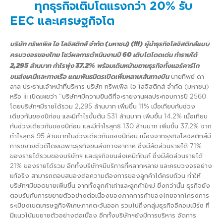
ทุกธุรกิจเติบโตแรงกว่า 20% รับ
EEC และเศรษฐกิจโต
บริษัท ทริพเพิล ไอ โลจิสติกส์ จำกัด (มหาชน) (iii) ผู้นำธุรกิจโลจิสติกส์แบบ
ครบวงจรของไทย โชว์ผลการดำเนินงานปี 60 เติบโตโดดเด่น ทำรายได้
2,295 ล้านบาท กำไรพุ่ง 37.2% พร้อมเดินหน้าขยายธุรกิจทั้งแอร์คาร์โก
ขนส่งเคมีและทางเรือ แถมพันธมิตรเปิดเพิ่มหลายเส้นทางบิน
นายทิพย์ ดา
ลาล ประธานเจ้าหน้าที่บริหาร บริษัท ทริพเพิล ไอ โลจิสติกส์ จำกัด (มหาชน)
หรือ iii เปิดเผยว่า “บริษัทฯมีความยินดีที่จะรายงานผลประกอบการปี 2560
โดยบริษัทฯมีรายได้รวม 2,295 ล้านบาท เพิ่มขึ้น 11% เมื่อเทียบกับช่วง
เดียวกันของปีก่อน และมีกำไรขั้นต้น 531 ล้านบาท เพิ่มขึ้น 14.2% เมื่อเทียบ
กับช่วงเดียวกันของปีก่อน และมีกำไรสุทธิ 130 ล้านบาท เพิ่มขึ้น 37.2% จาก
กำไรสุทธิ 95 ล้านบาทในช่วงเดียวกันของปีก่อน เนื่องจากธุรกิจโลจิสติกส์มี
การขยายตัวดีโดยเฉพาะธุรกิจขนส่งทางอากาศ ซึ่งมีสัดส่วนรายได้ 71%
ของรายได้รวมของบริษัทฯ และธุรกิจขนส่งเคมีภัณฑ์ ซึ่งมีสัดส่วนรายได้
21% ของรายได้รวม อีกทั้งบริษัทฯมีบริการที่หลากหลาย และครบวงจรอย่าง
แท้จริง สามารถตอบสนองต่อความต้องการของลูกค้าได้ครบถ้วน ทำให้
บริษัทฯมียอดขายเพิ่มขึ้น จากทั้งลูกค้าเก่าและลูกค้าใหม่ ยิ่งกว่านั้น ธุรกิจยัง
ตอบรับกับการขยายตัวอย่างต่อเนื่องของภาคการค้าของไทยจากโครงการ
ระเบียงเขตเศรษฐกิจพิเศษภาคตะวันออก รวมไปถึงกลุ่มธุรกิจอีคอมเมิร์ซ ที่
มีแนวโน้มขยายตัวอย่างต่อเนื่อง อีกทั้งบริษัทฯยังมีการบริหาร จัดการ