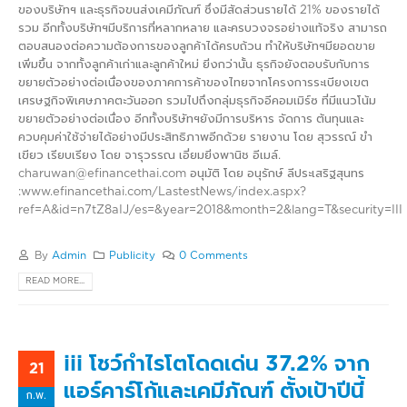
ของบริษัทฯ และธุรกิจขนส่งเคมีภัณฑ์ ซึ่งมีสัดส่วนรายได้ 21% ของรายได้
รวม อีกทั้งบริษัทฯมีบริการที่หลากหลาย และครบวงจรอย่างแท้จริง สามารถ
ตอบสนองต่อความต้องการของลูกค้าได้ครบถ้วน ทำให้บริษัทฯมียอดขาย
เพิ่มขึ้น จากทั้งลูกค้าเก่าและลูกค้าใหม่ ยิ่งกว่านั้น ธุรกิจยังตอบรับกับการ
ขยายตัวอย่างต่อเนื่องของภาคการค้าของไทยจากโครงการระเบียงเขต
เศรษฐกิจพิเศษภาคตะวันออก รวมไปถึงกลุ่มธุรกิจอีคอมเมิร์ซ ที่มีแนวโน้ม
ขยายตัวอย่างต่อเนื่อง อีกทั้งบริษัทฯยังมีการบริหาร จัดการ ต้นทุนและ
ควบคุมค่าใช้จ่ายได้อย่างมีประสิทธิภาพอีกด้วย รายงาน โดย สุวรรณ์ ขำ
เขียว เรียบเรียง โดย จารุวรรณ เอี่ยมยิ่งพานิช อีเมล์.
charuwan@efinancethai.com อนุมัติ โดย อนุรักษ์ ลีประเสริฐสุนทร
:www.efinancethai.com/LastestNews/index.aspx?
ref=A&id=n7tZ8aIJ/es=&year=2018&month=2&lang=T&security=III
By
Admin
Publicity
0 Comments
READ MORE...
iii โชว์กำไรโตโดดเด่น 37.2% จาก
21
แอร์คาร์โก้และเคมีภัณฑ์ ตั้งเป้าปีนี้
ก.พ.