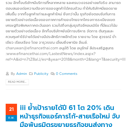
รวม อีกทั้งบริษัทฯมีบริการที่หลากหลาย และครบวงจรอย่างแท้จริง สามารถ
ตอบสนองต่อความต้องการของลูกค้าได้ครบถ้วน ทำให้บริษัทฯมียอดขาย
เพิ่มขึ้น จากทั้งลูกค้าเก่าและลูกค้าใหม่ ยิ่งกว่านั้น ธุรกิจยังตอบรับกับการ
ขยายตัวอย่างต่อเนื่องของภาคการค้าของไทยจากโครงการระเบียงเขต
เศรษฐกิจพิเศษภาคตะวันออก รวมไปถึงกลุ่มธุรกิจอีคอมเมิร์ซ ที่มีแนวโน้ม
ขยายตัวอย่างต่อเนื่อง อีกทั้งบริษัทฯยังมีการบริหาร จัดการ ต้นทุนและ
ควบคุมค่าใช้จ่ายได้อย่างมีประสิทธิภาพอีกด้วย รายงาน โดย สุวรรณ์ ขำ
เขียว เรียบเรียง โดย จารุวรรณ เอี่ยมยิ่งพานิช อีเมล์.
charuwan@efinancethai.com อนุมัติ โดย อนุรักษ์ ลีประเสริฐสุนทร
:www.efinancethai.com/LastestNews/index.aspx?
ref=A&id=n7tZ8aIJ/es=&year=2018&month=2&lang=T&security=III
By
Admin
Publicity
0 Comments
READ MORE...
iii ย้ำเป้ารายได้ปี 61 โต 20% เดิน
21
หน้าธุรกิจแอร์คารโก้-สายเรือใหม่ จับ
ก.พ.
มือพันธมิตรขยายธุรกิจขนส่งทาง