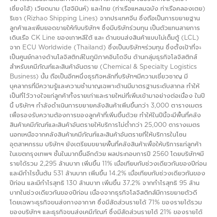
เซี่ยงไฮ้) เวียดนาม (โฮจิมินห์) และไทย (ท่าเรือแหลมฉบัง ท่าเรือคลองเตย)
ริเชา (Rizhao Shipping Lines) จากประเทศจีน ซึ่งถือเป็นการขยายฐาน
ลูกค้าและเพิ่มยอดขายให้กับบริษัทฯ ซึ่งมีบริษัทร่วมทุน เป็นตัวแทนสายการ
เดินเรือ CK Line ของเกาหลีใต้ และ ด้านขนส่งสินค้าแบบไม่เต็มตู้ (LCL)
จาก ECU Worldwide (Thailand) ซึ่งเป็นบริษัทฯร่วมทุน ซึ่งตั้งเป้าที่จะ
เป็นศูนย์กลางด้านโลจิสติกส์ในภูมิภาคอินโดจีน ด้านกลุ่มธุรกิจโลจิสติกส์
สำหรับเคมีภัณฑ์และสินค้าอันตราย (Chemical & Specialty Logistics
Business) นั้น ถือเป็นอีกหนึ่งธุรกิจหลักที่บริษัทฯมีความเชี่ยวชาญ มี
บุคลากรที่มีความรู้และความชำนาญเฉพาะด้านมีมาตรฐานระดับสากล ทำให้
เป็นที่ไว้วางใจแก่ลูกค้าทั้งรายเก่าและรายใหม่ที่เพิ่มเข้ามาอย่างต่อเนื่อง ในปี
นี้ บริษัทฯ กำลังดำเนินการขยายคลังสินค้าเพิ่มขึ้นกว่า 3,000 ตารางเมตร
เพื่อรองรับความต้องการของลูกค้าที่เพิ่มขึ้นด้วย ทำให้ในปีนี้จะมีพื้นที่คลัง
สินค้าเคมีภัณฑ์และสินค้าอันตรายให้บริการไม่ต่ำกว่า 25,000 ตารางเมตร
นอกเหนือจากคลังสินค้าเคมีภัณฑ์และสินค้าอันตรายที่ให้บริการในโซน
อุตสาหกรรม บริษัทฯ ยังเตรียมขยายพื้นที่คลังสินค้าเพื่อให้บริการแก่ลูกค้า
ในเขตกรุงเทพฯ ชั้นในมากขึ้นอีกด้วย ผลประกอบการปี 2560 โดยบริษัทฯมี
รายได้รวม 2,295 ล้านบาท เพิ่มขึ้น 11% เมื่อเทียบกับช่วงเดียวกันของปีก่อน
และมีกำไรขั้นต้น 531 ล้านบาท เพิ่มขึ้น 14.2% เมื่อเทียบกับช่วงเดียวกันของ
ปีก่อน และมีกำไรสุทธิ 130 ล้านบาท เพิ่มขึ้น 37.2% จากกำไรสุทธิ 95 ล้าน
บาทในช่วงเดียวกันของปีก่อน เนื่องจากธุรกิจโลจิสติกส์มีการขยายตัวดี
โดยเฉพาะธุรกิจขนส่งทางอากาศ ซึ่งมีสัดส่วนรายได้ 71% ของรายได้รวม
ของบริษัทฯ และธุรกิจขนส่งเคมีภัณฑ์ ซึ่งมีสัดส่วนรายได้ 21% ของรายได้