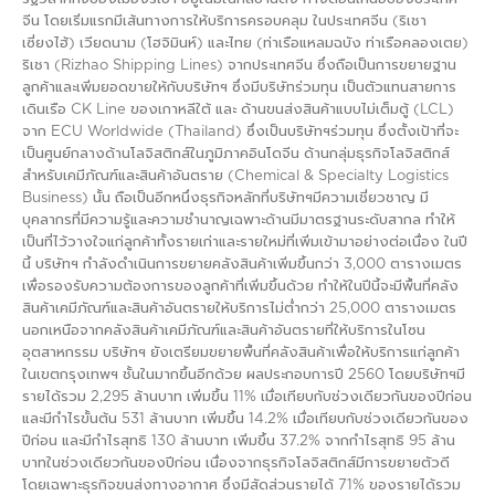
จีน โดยเริ่มแรกมีเส้นทางการให้บริการครอบคลุม ในประเทศจีน (ริเชา
เซี่ยงไฮ้) เวียดนาม (โฮจิมินห์) และไทย (ท่าเรือแหลมฉบัง ท่าเรือคลองเตย)
ริเชา (Rizhao Shipping Lines) จากประเทศจีน ซึ่งถือเป็นการขยายฐาน
ลูกค้าและเพิ่มยอดขายให้กับบริษัทฯ ซึ่งมีบริษัทร่วมทุน เป็นตัวแทนสายการ
เดินเรือ CK Line ของเกาหลีใต้ และ ด้านขนส่งสินค้าแบบไม่เต็มตู้ (LCL)
จาก ECU Worldwide (Thailand) ซึ่งเป็นบริษัทฯร่วมทุน ซึ่งตั้งเป้าที่จะ
เป็นศูนย์กลางด้านโลจิสติกส์ในภูมิภาคอินโดจีน ด้านกลุ่มธุรกิจโลจิสติกส์
สำหรับเคมีภัณฑ์และสินค้าอันตราย (Chemical & Specialty Logistics
Business) นั้น ถือเป็นอีกหนึ่งธุรกิจหลักที่บริษัทฯมีความเชี่ยวชาญ มี
บุคลากรที่มีความรู้และความชำนาญเฉพาะด้านมีมาตรฐานระดับสากล ทำให้
เป็นที่ไว้วางใจแก่ลูกค้าทั้งรายเก่าและรายใหม่ที่เพิ่มเข้ามาอย่างต่อเนื่อง ในปี
นี้ บริษัทฯ กำลังดำเนินการขยายคลังสินค้าเพิ่มขึ้นกว่า 3,000 ตารางเมตร
เพื่อรองรับความต้องการของลูกค้าที่เพิ่มขึ้นด้วย ทำให้ในปีนี้จะมีพื้นที่คลัง
สินค้าเคมีภัณฑ์และสินค้าอันตรายให้บริการไม่ต่ำกว่า 25,000 ตารางเมตร
นอกเหนือจากคลังสินค้าเคมีภัณฑ์และสินค้าอันตรายที่ให้บริการในโซน
อุตสาหกรรม บริษัทฯ ยังเตรียมขยายพื้นที่คลังสินค้าเพื่อให้บริการแก่ลูกค้า
ในเขตกรุงเทพฯ ชั้นในมากขึ้นอีกด้วย ผลประกอบการปี 2560 โดยบริษัทฯมี
รายได้รวม 2,295 ล้านบาท เพิ่มขึ้น 11% เมื่อเทียบกับช่วงเดียวกันของปีก่อน
และมีกำไรขั้นต้น 531 ล้านบาท เพิ่มขึ้น 14.2% เมื่อเทียบกับช่วงเดียวกันของ
ปีก่อน และมีกำไรสุทธิ 130 ล้านบาท เพิ่มขึ้น 37.2% จากกำไรสุทธิ 95 ล้าน
บาทในช่วงเดียวกันของปีก่อน เนื่องจากธุรกิจโลจิสติกส์มีการขยายตัวดี
โดยเฉพาะธุรกิจขนส่งทางอากาศ ซึ่งมีสัดส่วนรายได้ 71% ของรายได้รวม