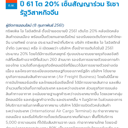
ปี 61 โต 20% เซ็นสัญญาร่วม ริเชา
ก.พ.
รัฐวิสาหกิจจีน
ผู้จัดการออนไลน์ (8 กุมภาพันธ์ 2561)
ทริพเพิล ไอ โลจิสติกส์ ตั้งเป้ายอดขายปี 2561 เติบโต 20% หลังเปิดคลัง
สินค้าดอนเมือง พร้อมเป็นตัวแทนสายเรือใหม่ รองรับยอดเติบโตการค้าไทย-
จีน นายทิพย์ ดาลาล ประธานเจ้าหน้าที่บริหาร บริษัท ทริพเพิล ไอ โลจิสติกส์
จำกัด (มหาชน) หรือ iii เปิดเผยว่า บริษัทฯ ตั้งเป้าการเติบโตในปี 2561
ประมาณ 20% โดยได้มีการปรับกลยุทธ์ ทุ่มงบประมาณขยายธุรกิจลอจิสติ
กส์ที่เหลือค้างจากปีที่แล้วมา 260 ล้านบาท รองรับการขยายตัวของการค้า
ของไทย รวมไปถึงกลุ่มธุรกิจอีคอมเมิร์ซที่มีแนวโน้มการขยายตัวอย่างต่อ
เนื่อง และโครงการระเบียงเขตเศรษฐกิจของภาครัฐอีก บริษัทฯ ได้ขยาย
ธุรกิจการขนส่งสินค้าทางอากาศ (Air Freight Business) โดยในปีนี้สาย
การบินไทยแอร์เอเชีย และไทยแอร์เอเชียเอ็กซ์ ได้มีการขยายเส้นทาง และเพิ่ม
จำนวนเที่ยวบินทั้งภายในประเทศ และระหว่างประเทศ ส่วนธุรกิจการขนส่ง
สินค้าทางอากาศ จะเน้นขยายฐานลูกค้าระหว่างประเทศมากขึ้น โดยเฉพาะกลุ่ม
อีคอมเมิร์ซ และกลุ่มลูกค้าจากจีน และประเทศอื่น ๆ ในภูมิภาค ในส่วนของการ
ให้บริการภายในภาคพื้นอากาศยาน บริษัทฯ ได้มีการเปิดตัวคลังสินค้า
ระหว่างประเทศ (International Air Cargo Terminal) ณ ท่าอากาศยาน
ดอนเมือง และเริ่มให้บริการตั้งแต่เดือนมกราคมที่ผ่านมา พื้นที่ให้บริการ
5,000 ตารางเมตร ที่ได้รับสัมปทานจาก บมจ. ท่าอากาศยานไทย โดยจะมี