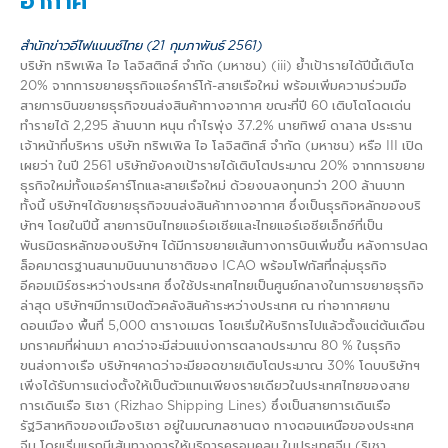
อากาศ
สำนักข่าวอีไฟแนนซ์ไทย (21 กุมภาพันธ์ 2561)
บริษัท ทริพเพิล ไอ โลจิสติกส์ จำกัด (มหาชน) (iii) ย้ำเป้ารายได้ปีนี้เติบโต
20% จากการขยายธุรกิจแอร์คาร์โก้-สายเรือใหม่ พร้อมเพิ่มความร่วมมือ
สายการบินขยายธุรกิจขนส่งสินค้าทางอากาศ ขณะที่ปี 60 เติบโตโดดเด่น
ทำรายได้ 2,295 ล้านบาท หนุน กำไรพุ่ง 37.2% นายทิพย์ ดาลาล ประธาน
เจ้าหน้าที่บริหาร บริษัท ทริพเพิล ไอ โลจิสติกส์ จำกัด (มหาชน) หรือ III เปิด
เผยว่า ในปี 2561 บริษัทยังคงเป้ารายได้เติบโตประมาณ 20% จากการขยาย
ธุรกิจใหม่ทั้งแอร์คาร์โกและสายเรือใหม่ ด้วยงบลงทุนกว่า 200 ล้านบาท
ทั้งนี้ บริษัทฯได้ขยายธุรกิจขนส่งสินค้าทางอากาศ ซึ่งเป็นธุรกิจหลักของบริ
ษัทฯ โดยในปีนี้ สายการบินไทยแอร์เอเชียและไทยแอร์เอชียเอ็กซ์ที่เป็น
พันธมิตรหลักของบริษัทฯ ได้มีการขยายเส้นทางการบินเพิ่มขึ้น หลังการปลด
ล็อคมาตรฐานสนามบินนานาชาติของ ICAO พร้อมโฟกัสที่กลุ่มธุรกิจ
อีคอมเมิร์ซระหว่างประเทศ ซึ่งใช้ประเทศไทยเป็นศูนย์กลางในการขยายธุรกิจ
ล่าสุด บริษัทฯมีการเปิดตัวคลังสินค้าระหว่างประเทศ ณ ท่าอากาศยาน
ดอนเมือง พื้นที่ 5,000 ตารางเมตร โดยเริ่มให้บริการไปแล้วตั้งแต่ต้นเดือน
มกราคมที่ผ่านมา คาดว่าจะมีส่วนแบ่งการตลาดประมาณ 80 % ในธุรกิจ
ขนส่งทางเรือ บริษัทฯคาดว่าจะมียอดขายเติบโตประมาณ 30% โดบบริษัทฯ
เพิ่งได้รับการแต่งตั้งให้เป็นตัวแทนเพียงรายเดียวในประเทศไทยของสาย
การเดินเรือ ริเชา (Rizhao Shipping Lines) ซึ่งเป็นสายการเดินเรือ
รัฐวิสาหกิจของเมืองริเชา อยู่ในมณฑลซานตง ทางตอนเหนือของประเทศ
จีน โดยเริ่มแรกมีเส้นทางการให้บริการครอบคลุม ในประเทศจีน (ริเชา